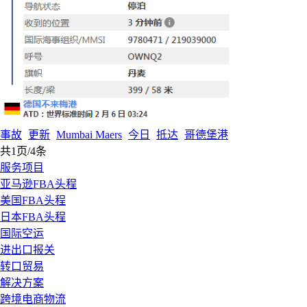
事故
更新
Mumbai Maers
今日
抵达
哥德堡港
共1页/4条
服务项目
亚马逊FBA头程
美国FBA头程
日本FBA头程
国际空运
进出口报关
转口贸易
解决方案
跨境电商物流