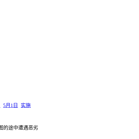
关
5月1日
实施
国西雅图的途中遭遇恶劣