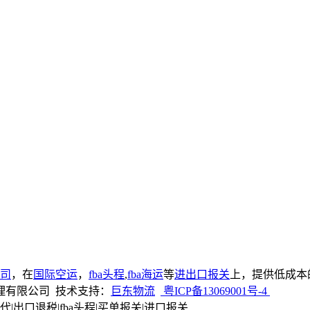
司
，在
国际空运
，
fba头程
,
fba海运
等
进出口报关
上，提供低成本
东巨东供应链管理有限公司 技术支持：
巨东物流
粤ICP备13069001号-4
代|出口退税|fba头程|买单报关|进口报关