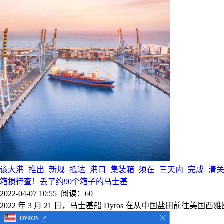
该大港
推出
新规
抵达
港口
集装箱
须在
三天内
完成
清
箱损待查！丢了约90个箱子的马士基
2022-04-07 10:55
阅读：60
2022 年 3 月 21 日，马士基船 Dyros 在从中国盐田前往美