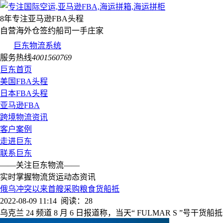
8年专注亚马逊FBA头程
自营海外仓签约船司一手庄家
巨东物流系统
服务热线
4001560769
巨东首页
美国FBA头程
日本FBA头程
亚马逊FBA
跨境物流资讯
客户案例
走进巨东
联系巨东
——关注巨东物流——
实时掌握物流货运动态资讯
俄乌冲突以来首艘采购粮食货船抵
2022-08-09 11:14
阅读：28
乌克兰 24 频道 8 月 6 日报道称，当天“ FULMAR S ”号干