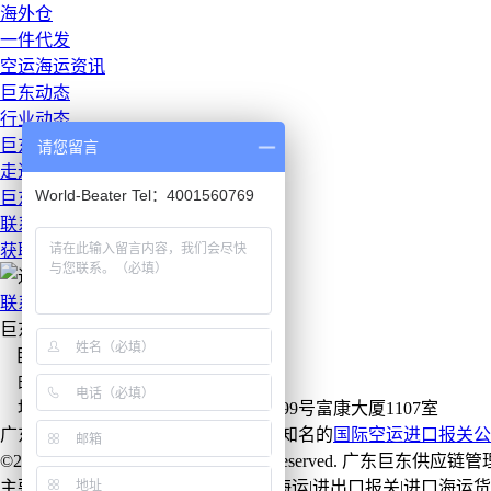
海外仓
一件代发
空运海运资讯
巨东动态
行业动态
巨东学院
请您留言
走进巨东
World-Beater Tel：4001560769
巨东报关公司简介
联系巨东
获取报价
联系巨东
巨东fba海运免费热线：18925725666
巨东邮箱：info@world-beater.cn
邮 编：523000
地址：广东省东莞市黄江镇环城路99号富康大厦1107室
广东巨东供应链管理有限公司是国内知名的
国际空运
进口报关公
©2017 www.world-beater.cn All rights reserved. 广
主要业务：国际空运|亚马逊FBA|fba海运|进出口报关|进口海运货