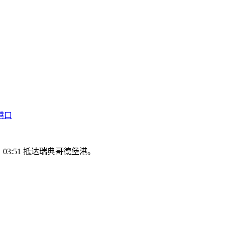
港口
日 03:51 抵达瑞典哥德堡港。