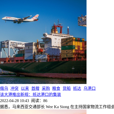
俄乌
冲突
以来
首艘
采购
粮食
货船
抵达
乌港口
该大港推出新规：抵达港口的集装
2022-04-28 10:43
阅读：86
据悉，马来西亚交通部长 Wee Ka Siong 在主持国家物流工