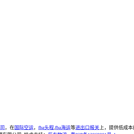
司
，在
国际空运
，
fba头程
,
fba海运
等
进出口报关
上，提供低成本