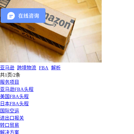
亚马逊
跨境物流
FBA
解析
共1页/2条
服务项目
亚马逊FBA头程
美国FBA头程
日本FBA头程
国际空运
进出口报关
转口贸易
解决方案