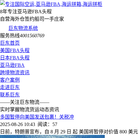
8年专注亚马逊FBA头程
自营海外仓签约船司一手庄家
巨东物流系统
服务热线
4001560769
巨东首页
美国FBA头程
日本FBA头程
亚马逊FBA
跨境物流资讯
客户案例
走进巨东
联系巨东
——关注巨东物流——
实时掌握物流货运动态资讯
多国暂停向美国发送包裹！关税冲
2025-08-26 10:43
阅读：57
日前，特朗普宣布，自 8 月 29 日 起 美国将暂停对价值 800 