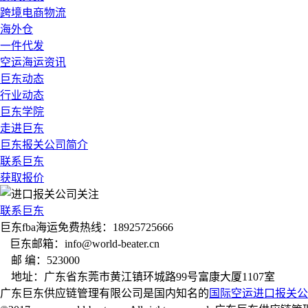
跨境电商物流
海外仓
一件代发
空运海运资讯
巨东动态
行业动态
巨东学院
走进巨东
巨东报关公司简介
联系巨东
获取报价
联系巨东
巨东fba海运免费热线：18925725666
巨东邮箱：info@world-beater.cn
邮 编：523000
地址：广东省东莞市黄江镇环城路99号富康大厦1107室
广东巨东供应链管理有限公司是国内知名的
国际空运
进口报关公