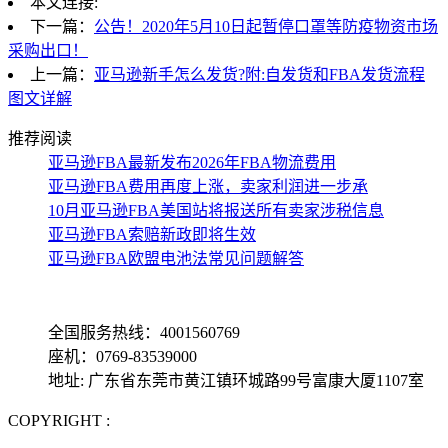
本文连接:
下一篇：
公告！2020年5月10日起暂停口罩等防疫物资市场
采购出口！
上一篇：
亚马逊新手怎么发货?附:自发货和FBA发货流程
图文详解
推荐阅读
亚马逊FBA最新发布2026年FBA物流费用
亚马逊FBA费用再度上涨，卖家利润进一步承
10月亚马逊FBA美国站将报送所有卖家涉税信息
亚马逊FBA索赔新政即将生效
亚马逊FBA欧盟电池法常见问题解答
全国服务热线：4001560769
座机：0769-83539000
地址: 广东省东莞市黄江镇环城路99号富康大厦1107室
COPYRIGHT :
备案号: 粤ICP备13069001号-4