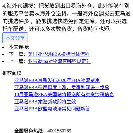
4.海外仓调拔：把货放到出口易海外仓，此外能够在别
的服务平台卖从海外仓送货，一般海外仓调拔去亚马逊
的挑选许多 ，能够挑选快递免预定进库，还可以挑选
托车配送。还可以多次数备货，备货時间也短。
本文分享
本文连接:
下一篇：
美国亚马逊FBA换标具体流程
上一篇：
亚马逊fba对物流有哪些规定？
推荐阅读
亚马逊FBA最新发布2026年FBA物流费用
亚马逊FBA费用再度上涨，卖家利润进一步承
10月亚马逊FBA美国站将报送所有卖家涉税信息
亚马逊FBA索赔新政即将生效
亚马逊FBA欧盟电池法常见问题解答
全国服务热线：4001560769