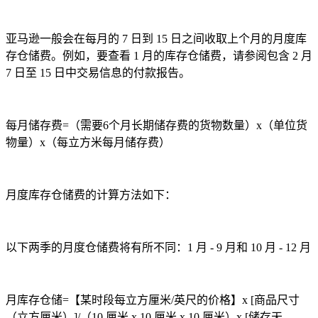
亚马逊一般会在每月的
7
日到
15
日之间收取上个月的月度库
存仓储费。例如，要查看
1
月的库存仓储费，请参阅包含
2
月
7
日至
15
日中交易信息的付款报告。
每月储存费
=
（需要
6
个月长期储存费的货物数量）
x
（单位货
物量）
x
（每立方米每月储存费）
月度库存仓储费的计算方法如下：
以下两季的月度仓储费将有所不同：
1
月
- 9
月和
10
月
- 12
月
月库存仓储
=
【某时段每立方厘米
/
英尺的价格】
x [
商品尺寸
（立方厘米）
]/
（
10
厘米
x 10
厘米
x 10
厘米）
x [
储存天