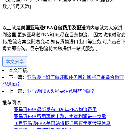
数
]/[
当月天数
]
以上就是
美国亚马逊
FBA仓储
费用及配送
的内容就为大家讲
到这里
,
更多亚马逊
FBA
知识
,
尽在巨东物流。 因为政策时常变
化
,
物流方案会随着变动
,
如有货物进口出口等业务
,
可点击右下
角立即咨询。巨东物流将为您提供一站式服务 。
本文分享
本文连接:
下一篇：
亚马逊上如何做好服装类目？哪些产品适合做亚
马逊fba？
上一篇：
亚马逊FBA头程要注意哪些问题？
推荐阅读
亚马逊FBA最新发布2026年FBA物流费用
亚马逊FBA费用再度上涨，卖家利润进一步承
10月亚马逊FBA美国站将报送所有卖家涉税信息