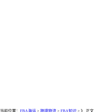
当前位置：
FBA海运
>
跨境物流
>
FBA知识
> 》 正文