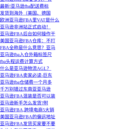
最新!亚马逊fba配送费标
发货到海外（美国、德国
欧洲亚马逊FBA里VAT是什么
亚马逊非洲站正式启动！
亚马逊FBA后台如何操作干
美国亚马逊FBA仓库：不打
FBA全称是什么意思？亚马
亚马逊fba入仓外箱标签尺
fba头程运费计算方式
什么是亚马逊物流AGL？
亚马逊FBA卖家必读-巨东
亚马逊fba仓储费一个月多
千万别错过东南亚亚马逊
亚马逊FBA混装是否可以装
亚马逊新手怎么发货?附
亚马逊FBA,跨境电商5大销
美国亚马逊FBA的偏远地址
亚马逊FBA发货买家要不要