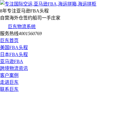
8年专注亚马逊FBA头程
自营海外仓签约船司一手庄家
巨东物流系统
服务热线
4001560769
巨东首页
美国FBA头程
日本FBA头程
亚马逊FBA
跨境物流资讯
客户案例
走进巨东
联系巨东