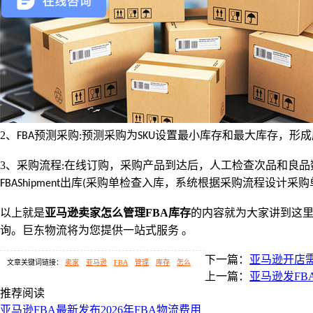
2
、
预测采购
预测采购为
设置最小库存和最大库存，形成
FBA
:
SKU
3
、采购流程
在线订购，采购产品到达后，人工检查次品和良品
:
出库
采购单检查入库，系统根据采购流程设计采购
FBAShipment
(
以上就是
亚马逊卖家怎么管理
FBA
库存
的内容就为大家讲到这
询。巨东物流将为您提供一站式服务 。
下一篇：
亚马逊开店
文章关键词链接：
卖家
亚马逊
FBA
管理
库存
怎么
上一篇：
亚马逊发FB
推荐阅读
亚马逊FBA最新发布2026年FBA物流费用