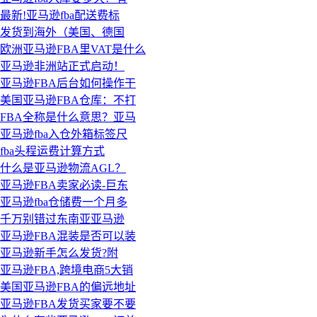
最新!亚马逊fba配送费标
发货到海外（美国、德国
欧洲亚马逊FBA里VAT是什么
亚马逊非洲站正式启动！
亚马逊FBA后台如何操作干
美国亚马逊FBA仓库：不打
FBA全称是什么意思？亚马
亚马逊fba入仓外箱标签尺
fba头程运费计算方式
什么是亚马逊物流AGL？
亚马逊FBA卖家必读-巨东
亚马逊fba仓储费一个月多
千万别错过东南亚亚马逊
亚马逊FBA混装是否可以装
亚马逊新手怎么发货?附
亚马逊FBA,跨境电商5大销
美国亚马逊FBA的偏远地址
亚马逊FBA发货买家要不要