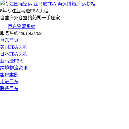
8年专注亚马逊FBA头程
自营海外仓签约船司一手庄家
巨东物流系统
服务热线
4001560769
巨东首页
美国FBA头程
日本FBA头程
亚马逊FBA
跨境物流资讯
客户案例
走进巨东
联系巨东