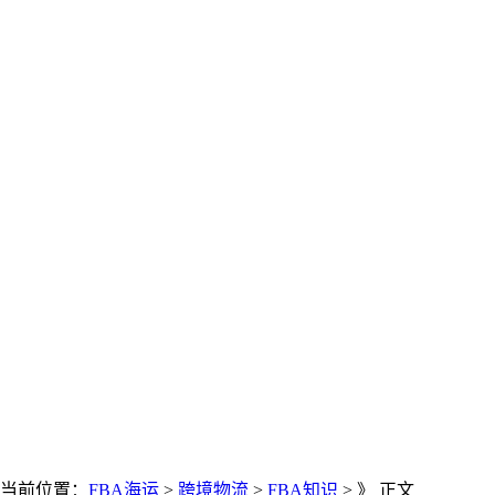
当前位置：
FBA海运
>
跨境物流
>
FBA知识
> 》 正文