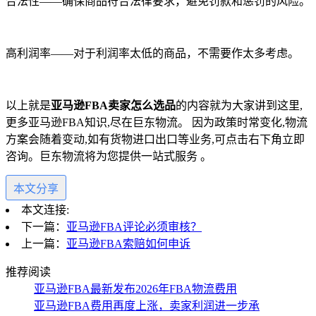
合法性
——确保商品符合法律要求，避免罚款和惩罚的风险。
高利润率
——对于利润率太低的商品，不需要作太多考虑。
以上就是
亚
马逊
FBA
卖家怎么选品
的内容就为大家讲到这里
,
更多亚马逊
FBA
知识
,
尽在巨东物流。 因为政策时常变化
,
物流
方案会随着变动
,
如有货物进口出口等业务
,
可点击右下角立即
咨询。巨东物流将为您提供一站式服务 。
本文分享
本文连接:
下一篇：
亚马逊FBA评论必须审核？
上一篇：
亚马逊FBA索赔如何申诉
推荐阅读
亚马逊FBA最新发布2026年FBA物流费用
亚马逊FBA费用再度上涨，卖家利润进一步承