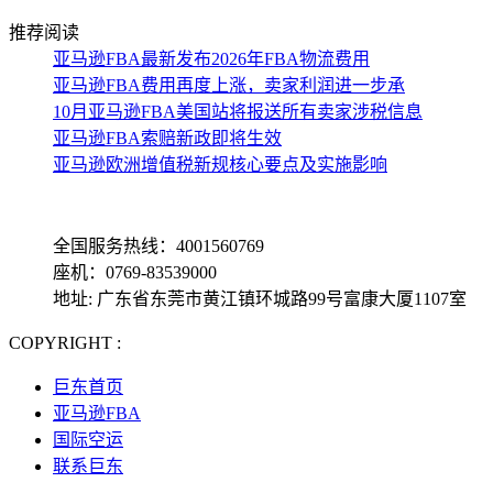
推荐阅读
亚马逊FBA最新发布2026年FBA物流费用
亚马逊FBA费用再度上涨，卖家利润进一步承
10月亚马逊FBA美国站将报送所有卖家涉税信息
亚马逊FBA索赔新政即将生效
亚马逊欧洲增值税新规核心要点及实施影响
全国服务热线：4001560769
座机：0769-83539000
地址: 广东省东莞市黄江镇环城路99号富康大厦1107室
COPYRIGHT :
备案号: 粤ICP备13069001号-4
巨东首页
亚马逊FBA
国际空运
联系巨东