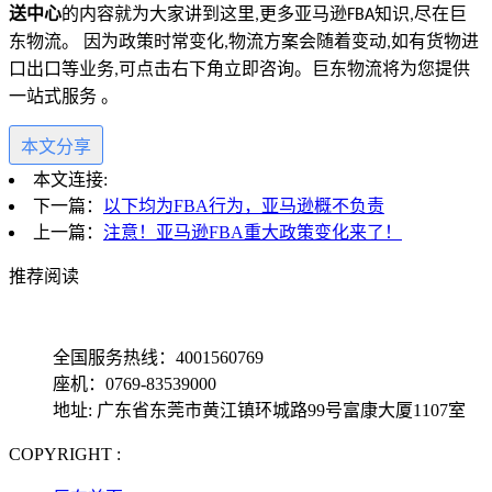
送中心
的内容就为大家讲到这里
更多亚马逊
知识
尽在巨
,
FBA
,
东物流。 因为政策时常变化
物流方案会随着变动
如有货物进
,
,
口出口等业务
可点击右下角立即咨询。巨东物流将为您提供
,
一站式服务 。
本文分享
本文连接:
下一篇：
以下均为FBA行为，亚马逊概不负责
上一篇：
注意！亚马逊FBA重大政策变化来了！
推荐阅读
全国服务热线：4001560769
座机：0769-83539000
地址: 广东省东莞市黄江镇环城路99号富康大厦1107室
COPYRIGHT :
备案号: 粤ICP备13069001号-4