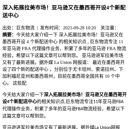
深入拓展拉美市场！亚马逊又在墨西哥开设4个新配
送中心
出处：巨东物流 | 发布时间：2021-09-28 10:20
关注量：
摘要：
今天给大家介绍一下 深入拓展拉美市场！亚马逊又在
墨西哥开设 4 个新配送中心 的相关知识点 , 巨东物流专注 11
年亚马逊 FBA 代理操作业务，积累了多年的亚马逊 FBA 物流
经验，希望以下这篇文章可以帮到您。 亚马逊进军拉美市场
又有了最新进展。据外媒 La Union 网报道： 最近在墨西哥开
设了四个新的配送中心 ，分别位于尤卡坦州、索诺拉州、下
加利福尼亚州和墨西哥州，目前在墨西哥全国共有 10 个中
心。 这些配
今天给大家介绍一下
深入拓展拉美市场！亚马逊又在墨西哥开
设
个新配送中心
的相关知识点
巨东物流专注
年亚马逊
4
,
11
FBA
代理操作业务，积累了多年的亚马逊
物流经验，希望以下
FBA
这篇文章可以帮到您。
亚马逊进军拉美市场又有了最新进展。据外媒
网报
La Union