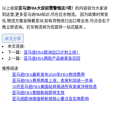
以上就是
亚马逊
大促前需警惕这
项！
的内容就为大家讲
FBA
7
到这里
,
更多亚马逊
知识
尽在巨东物流。 因为政策时常变
FBA
,
化
物流方案会随着变动
如有货物进口出口等业务
可点击右下
,
,
,
角立即咨询。巨东物流将为您提供一站式服务 。
本文分享
本文连接:
下一篇：
亚马逊FBA欧洲出口计划上线！
上一篇：
亚马逊FBA两款产品被紧急召回
推荐阅读
亚马逊FBA最新发布2026年FBA物流费用
亚马逊FBA费用再度上涨，卖家利润进一步承
10月亚马逊FBA美国站将报送所有卖家涉税信息
亚马逊FBA索赔新政即将生效
亚马逊欧洲增值税新规核心要点及实施影响