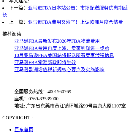
本文连接:
下一篇：
亚马逊FBA日本站公告：市场配送服务优惠期延
长
上一篇：
亚马逊FBA费用又涨了！上调欧洲月度仓储费
推荐阅读
亚马逊FBA最新发布2026年FBA物流费用
亚马逊FBA费用再度上涨，卖家利润进一步承
10月亚马逊FBA美国站将报送所有卖家涉税信息
亚马逊FBA索赔新政即将生效
亚马逊欧洲增值税新规核心要点及实施影响
全国服务热线：4001560769
座机：0769-83539000
地址: 广东省东莞市黄江镇环城路99号富康大厦1107室
COPYRIGHT :
备案号: 粤ICP备13069001号-4
巨东首页