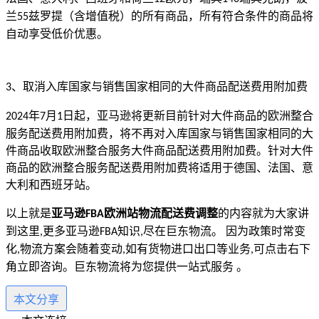
兰
兹罗提（含增值税）的所有商品，所有符合条件的商品将
55
自动享受低价优惠。
、取消入库国家与销售国家相同的大件商品配送费用附加费
3
年
月
日起，亚马逊将更新目前针对大件商品的欧洲整合
2024
7
1
服务配送费用附加费，将不再对入库国家与销售国家相同的大
件商品收取欧洲整合服务大件商品配送费用附加费。针对大件
商品的欧洲整合服务配送费用附加费将适用于德国、法国、意
大利和西班牙站。
以上就是
亚马逊
欧洲站物流配送费调整
的内容就为大家讲
FBA
到这里
更多亚马逊
知识
尽在巨东物流。 因为政策时常变
,
FBA
,
化
物流方案会随着变动
如有货物进口出口等业务
可点击右下
,
,
,
角立即咨询。巨东物流将为您提供一站式服务 。
本文分享