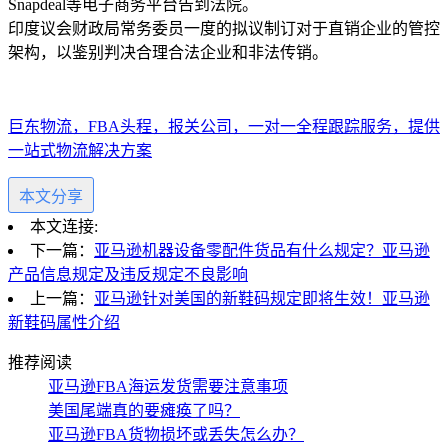
Snapdeal等电子商务平台告到法院。
印度议会财政局常务委员一度的拟议制订对于直销企业的管控
架构，以鉴别判决合理合法企业和非法传销。
巨东物流，FBA头程，报关公司，一对一全程跟踪服务，提供
一站式物流解决方案
本文分享
本文连接:
下一篇：
亚马逊机器设备零配件货品有什么规定？亚马逊
产品信息规定及违反规定不良影响
上一篇：
亚马逊针对美国的新鞋码规定即将生效！亚马逊
新鞋码属性介绍
推荐阅读
亚马逊FBA海运发货需要注意事项
美国尾端真的要瘫痪了吗？
亚马逊FBA货物损坏或丢失怎么办？