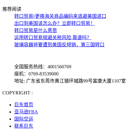
推荐阅读
转口贸易||更换海关商品编码来逃避美国进口
出口到美国该怎么办？立即转口贸易！
转口贸易是什么意思
运用转口贸易规避关税风险,靠谱吗？
玻璃容器将要遭到美国反倾销，第三国转口
全国服务热线：4001560769
座机：0769-83539000
地址: 广东省东莞市黄江镇环城路99号富康大厦1107室
COPYRIGHT :
备案号: 粤ICP备13069001号-4
巨东首页
亚马逊FBA
国际空运
联系巨东