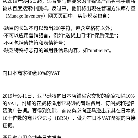
从2019年9月6日起，违背亚马逊要求的非媒体产品名称手册将
被从百度搜索中删掉。反过来，他们将出現在管理方法库存量
（Manage Inventory）网页页面中，实际规定包含：
·题目的长短不可以超出200字符，包含空格符以外；
·不可以应用营销語言，例如“送货上门”和“保质保量”；
·不可包括修饰符和表情符号；
·缺乏特殊标志符的通用性信息内容，如“umbrella”。
向日本商家征缴10%的VAT
2019年9月1日，亚马逊将向日本店铺买家交货的商家扣除10%
的VAT，附加的花费将适用亚马逊的管理费用、订阅费和冠名
赞助广告词。要得到免除，商家务必向亚马逊出示其在日本的
10十位数的商业登记号（BRN），做为在日本VAT备案的直接
证据。
亚马逊应用商城去日本发布