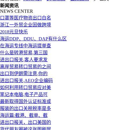
新闻资讯
NEWS CENTER
口罩等医疗物资出口白名
浙江一外贸企业因做跨境
2018元旦快乐
海运DDP、DDU、DAP有什么区
在海运专线中海运提单查
什么是转港贸易,第三国
进出口报关,客人要求发
离岸贸易转口贸易的之间
出口到伊朗需注意,你的
进出口报关,AEO企业编码
如何利用转口贸易应对美
笔记本电脑,电子产品可
最新取得国外认证标准或
服装的出口关税税率是多
海运篇:截港、截单、截
进出口报关，出口美国的
货代朋友圈被这张图刷屏