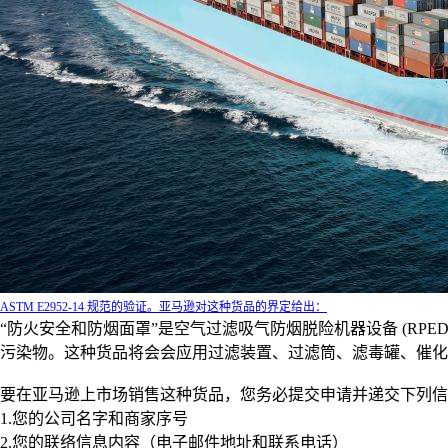
ASTM E2952-14 规范的验证。亚马逊对这种货品的界定给出：
“防火安全和防烟面罩”是空气过滤吸气防烟脱险机器设备 (R
污染物。这种货品将会会应用过滤装置、过滤筒、滤毒罐、催化
要在亚马逊上市场销售这种货品，您务必提交申请并递交下列信息内容至 lifes
1.您的公司名字和商家序号
2.您的联络信息内容（电子邮件地址和联系电话）