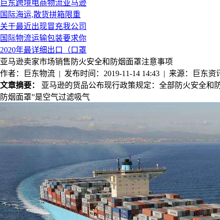
巨东跨境电商物流亚马逊
国际海运,散货拼箱限重
关于最近出现冒充我公司
国际物流运输包装要求你
2020年最详细出口（口罩
亚马逊卖家市场销售防火安全和防烟面罩注意事项
作者：巨东物流 | 发布时间：2019-11-14 14:43 | 来源：巨东资
文章摘要：
亚马逊的货品公布现行政策规定：全部防火安全和防烟面罩务必得
防烟面罩”是空气过滤吸气