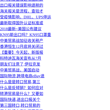
出口报关错误影响退税的
海关报关是流程，查验才
受疫情影响，DHL、UPS停运
最新取得国外认证标准或
2018最新<美国公布建议
KN95能出口吗？KN95口罩重
中美贸易战加征收关税产
香港恒生12月底将关闭过
【重要】今天起，新版报
科特迪瓦海关宣布从7月
朋友们注意了,伊拉克发
中美贸易战，美国启动
国际物流,跨境电商eBay退
什么是是转口贸易,第三
什么是反倾销？如何应对
转港贸易是什么？又要如
国际快递,进出口报关个
第三国转口,转口贸易的