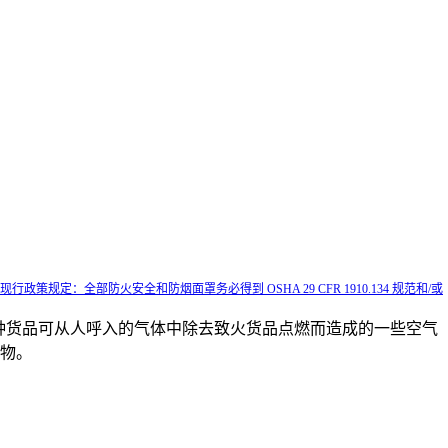
政策规定：全部防火安全和防烟面罩务必得到 OSHA 29 CFR 1910.134 规范和/或
这种货品可从人呼入的气体中除去致火货品点燃而造成的一些空气
物。