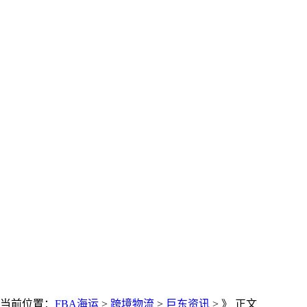
当前位置：
FBA海运
>
跨境物流
>
巨东资讯
> 》 正文