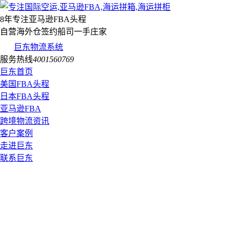
8年专注亚马逊FBA头程
自营海外仓签约船司一手庄家
巨东物流系统
服务热线
4001560769
巨东首页
美国FBA头程
日本FBA头程
亚马逊FBA
跨境物流资讯
客户案例
走进巨东
联系巨东