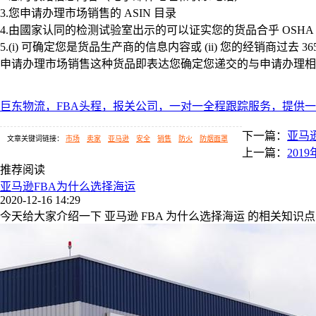
3.您申请办理市场销售的 ASIN 目录
4.由國家认同的检测试验室出示的可以证实您的货品合乎 OSHA 29 CFR
5.(i) 可确定您是货品生产商的信息内容或 (ii) 您的经销商过
申请办理市场销售这种货品即表达您确定您递交的与申请办理相
巨东物流，FBA头程，报关公司，一对一全程跟踪服务，提供
下一篇：
亚马
文章关键词链接：
市场
卖家
亚马逊
安全
销售
防火
防烟面罩
上一篇：
20
推荐阅读
亚马逊FBA为什么选择海运
2020-12-16 14:29
今天给大家介绍一下 亚马逊 FBA 为什么选择海运 的相关知识点 