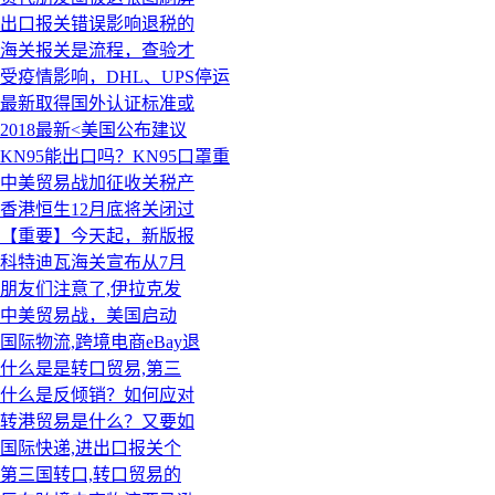
出口报关错误影响退税的
海关报关是流程，查验才
受疫情影响，DHL、UPS停运
最新取得国外认证标准或
2018最新<美国公布建议
KN95能出口吗？KN95口罩重
中美贸易战加征收关税产
香港恒生12月底将关闭过
【重要】今天起，新版报
科特迪瓦海关宣布从7月
朋友们注意了,伊拉克发
中美贸易战，美国启动
国际物流,跨境电商eBay退
什么是是转口贸易,第三
什么是反倾销？如何应对
转港贸易是什么？又要如
国际快递,进出口报关个
第三国转口,转口贸易的