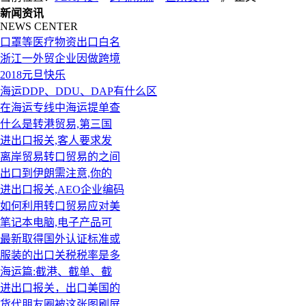
新闻资讯
NEWS CENTER
口罩等医疗物资出口白名
浙江一外贸企业因做跨境
2018元旦快乐
海运DDP、DDU、DAP有什么区
在海运专线中海运提单查
什么是转港贸易,第三国
进出口报关,客人要求发
离岸贸易转口贸易的之间
出口到伊朗需注意,你的
进出口报关,AEO企业编码
如何利用转口贸易应对美
笔记本电脑,电子产品可
最新取得国外认证标准或
服装的出口关税税率是多
海运篇:截港、截单、截
进出口报关，出口美国的
货代朋友圈被这张图刷屏