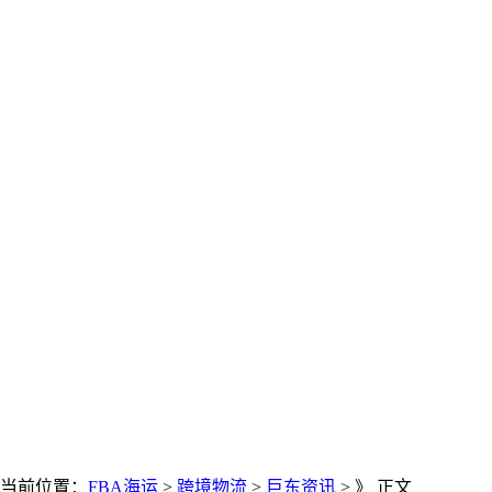
当前位置：
FBA海运
>
跨境物流
>
巨东资讯
> 》 正文