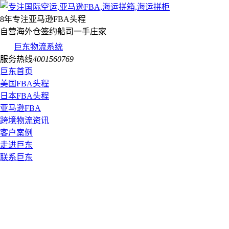
8年专注亚马逊FBA头程
自营海外仓签约船司一手庄家
巨东物流系统
服务热线
4001560769
巨东首页
美国FBA头程
日本FBA头程
亚马逊FBA
跨境物流资讯
客户案例
走进巨东
联系巨东