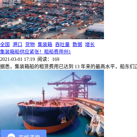
全国
港口
货物
集装箱
吞吐量
数据
增长
集装箱船供应紧张！租船费用创1
2021-03-01 17:19
阅读：169
据悉，集装箱船的租赁费用已达到 13 年来的最高水平，船东们