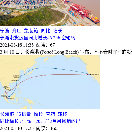
宁波
舟山
集装箱
同比
增长
长滩港货运量同比增长43.3％ 空箱转
2021-03-16 11:35
阅读：67
3 月 10 日，长滩港 (Portof Long Beach) 宣布， “ 不合时宜 
长滩港
货运量
增长
空箱
转移
同比增长54.1%！2021前2月最畅销的出
2021-03-10 17:25
阅读：166