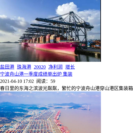
盐田港
珠海港
20020
净利润
增长
宁波舟山港一季度成绩单出炉 集装
2021-04-10 17:02
阅读：59
春日里的东海之滨波光粼粼，繁忙的宁波舟山港穿山港区集装箱