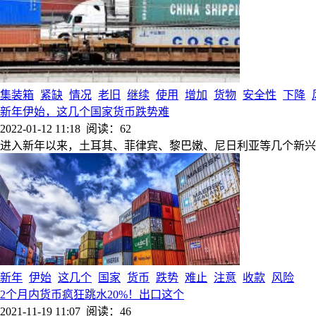
集装箱
紧缺
情况
老旧
继续
使用
增加
货物
安全性
下降
新年伊始，这几个国家货币跌势难
2022-01-12 11:18
阅读：62
进入新年以来，土耳其、菲律宾、黎巴嫩、尼日利亚等几个新兴
新年
伊始
这几个
国家
货币
跌势
难止
注意
收款
风险
2个月内货币疯狂跳水20%！出口这个
2021-11-19 11:07
阅读：46