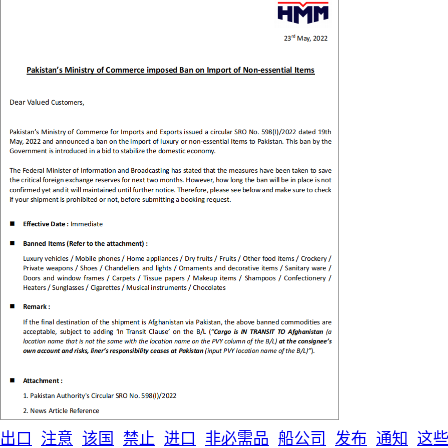
出口
注意
该国
禁止
进口
非必需品
船公司
发布
通知
这