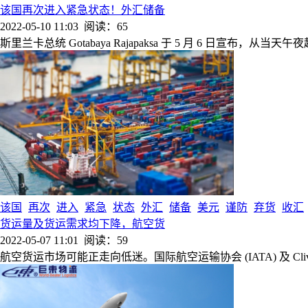
该国再次进入紧急状态！外汇储备
2022-05-10 11:03
阅读：65
斯里兰卡总统 Gotabaya Rajapaksa 于 5 月 6 日宣布，从
该国
再次
进入
紧急
状态
外汇
储备
美元
谨防
弃货
收汇
货运量及货运需求均下降，航空货
2022-05-07 11:01
阅读：59
航空货运市场可能正走向低迷。国际航空运输协会 (IATA) 及 Cli