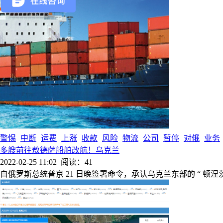
警惕
中断
运费
上涨
收款
风险
物流
公司
暂停
对俄
业务
多艘前往敖德萨船舶改航！乌克兰
2022-02-25 11:02
阅读：41
自俄罗斯总统普京 21 日晚签署命令，承认乌克兰东部的 “ 顿