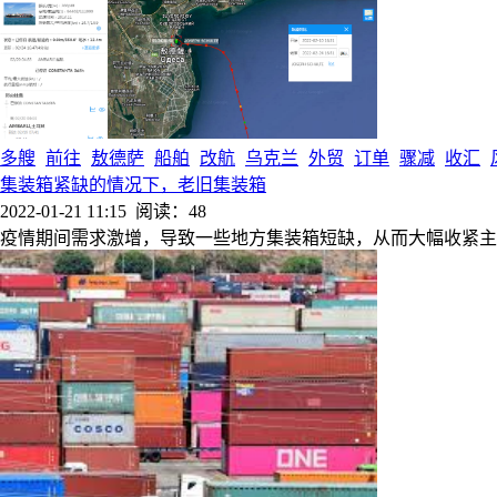
多艘
前往
敖德萨
船舶
改航
乌克兰
外贸
订单
骤减
收汇
集装箱紧缺的情况下，老旧集装箱
2022-01-21 11:15
阅读：48
疫情期间需求激增，导致一些地方集装箱短缺，从而大幅收紧主