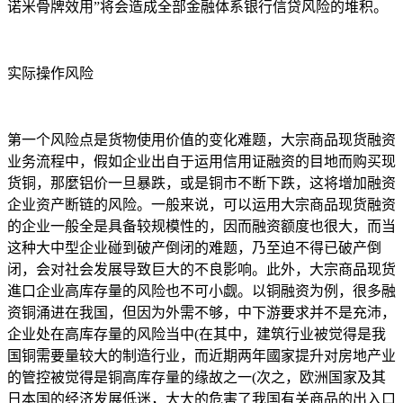
诺米骨牌效用”将会造成全部金融体系银行信贷风险的堆积。
实际操作风险
第一个风险点是货物使用价值的变化难题，大宗商品现货融资
业务流程中，假如企业出自于运用信用证融资的目地而购买现
货铜，那麼铝价一旦暴跌，或是铜市不断下跌，这将增加融资
企业资产断链的风险。一般来说，可以运用大宗商品现货融资
的企业一般全是具备较规模性的，因而融资额度也很大，而当
这种大中型企业碰到破产倒闭的难题，乃至迫不得已破产倒
闭，会对社会发展导致巨大的不良影响。此外，大宗商品现货
進口企业高库存量的风险也不可小觑。以铜融资为例，很多融
资铜涌进在我国，但因为外需不够，中下游要求并不是充沛，
企业处在高库存量的风险当中(在其中，建筑行业被觉得是我
国铜需要量较大的制造行业，而近期两年國家提升对房地产业
的管控被觉得是铜高库存量的缘故之一(次之，欧洲国家及其
日本国的经济发展低迷，大大的危害了我国有关商品的出入口