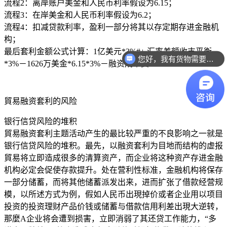
流程2：离岸账户美金和人民币利率假设为6.15；
流程3：在岸美金和人民币利率假设为6.2；
流程4：扣减贷款利率，盈利一部分将其以存定期存进金融机
构；
最后套利金额公式计算：1亿美元*3%#+ 汇率差额收支平衡
您好，我有货物需要你们的产品。
*3%－1626万美金*6.15*3%－融资成本费
貿易融资套利的风险
银行信贷风险的堆积
貿易融资套利主题活动产生的最比较严重的不良影响之一就是
银行信贷风险的堆积。最先，以融资套利为目地而结构的虚报
貿易将立即造成很多的清算资产，而企业将这种资产存进金融
机构必定会促使存款提升。处在营利性标准，金融机构将保存
一部分储蓄，而将其他储蓄派发出来，进而扩张了借款经营规
模，以所述方式为例，假如人民币出現掉价或者企业用以项目
投资的投资理财产品价钱或储蓄与借款信用利差出現大逆转，
那麼A企业将会遭到损害，立即消弱了其还贷工作能力，“多