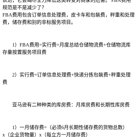
表达，它会竭尽全力降低这类转变对商家的危害。 FBA费用
规范是不是减少了？
FBA费用包含订单信息处理费，皮卡车和包裝费，秤重和处理
费，储存费和别的非标服务项目。
1）FBA费用=实行费+月度总结仓储物流费+仓储物流库
存量按置服务项目费
2）实行费=订单信息处理费+快递分拣包裝费+秤重处理
费
亚马逊有二种种类的库房费：月库房费和长期性库房费
1）一月储存费=（必须6月长期性储存费的货物总数）
x（企业货物量）x（每立方一月储存费）