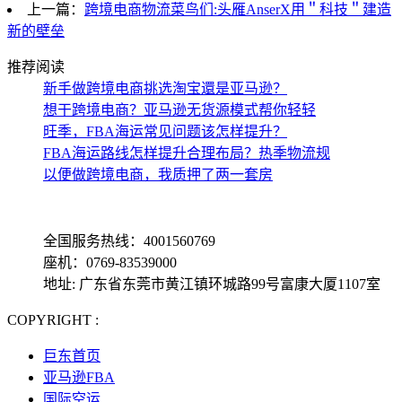
上一篇：
跨境电商物流菜鸟们:头雁AnserX用＂科技＂建造
新的壁垒
推荐阅读
新手做跨境电商挑选淘宝還是亚马逊？
想干跨境电商？亚马逊无货源模式帮你轻轻
旺季，FBA海运常见问题该怎样提升？
FBA海运路线怎样提升合理布局？热季物流规
以便做跨境电商，我质押了两一套房
全国服务热线：4001560769
座机：0769-83539000
地址: 广东省东莞市黄江镇环城路99号富康大厦1107室
COPYRIGHT :
备案号: 粤ICP备13069001号-4
巨东首页
亚马逊FBA
国际空运