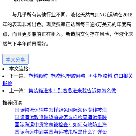
与几乎所有其他行业不同，液化天然气(LNG)运输在2018
年的表现非常出色。现货费率正达到每日逾9万美元的年度高
点，而且更多船舶正在租入。新造船交付存在风险，但液化天
然气下半年前景看好。
本文分享
本文连接:
下一篇：
​塑料颗粒_塑胶料,塑胶颗粒_再生塑胶料,​进口报关
报检
上一篇：
集装箱进水？别着急进来我告诉你怎么做
推荐阅读
国际物流运输中怎样避免国际海运专线被海
国际海运散货装货前要怎么样检查海运集装
国际海运中货物总被检查？如何有效防止海
国际海运中到美国海运被甩柜是什么？详谈