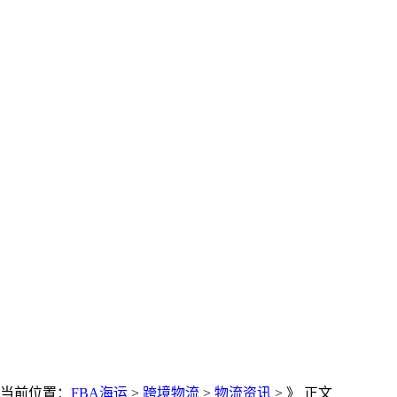
当前位置：
FBA海运
>
跨境物流
>
物流资讯
> 》 正文