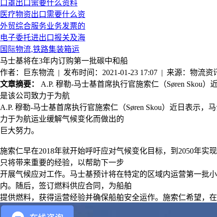
口罩出口需要什么资料
医疗物资出口需要什么资
外贸综合服务业务发票的
电子委托进出口报关及海
国际物流,铁路集装箱运
马士基将在3年内订购第一批碳中和船
作者：巨东物流 | 发布时间：2021-01-23 17:07 | 来源：物流资
文章摘要：
A.P. 穆勒-马士基首席执行官施索仁（Søren 
是该公司致力于为航
A.P. 穆勒-马士基首席执行官施索仁（Søren Skou）近
力于为航运业缓解气候变化而做出的
巨大努力。
施索仁早在
2018年就开始呼吁应对气候变化目标，到2050
只将带来重要的经验，以帮助下一步
开展气候应对工作。马士基预计将在特定的区域内运营第一批小
内。随后，签订燃料供应合同，为船舶
提供燃料，获得运营经验并确保船舶安全运作。施索仁希望，在