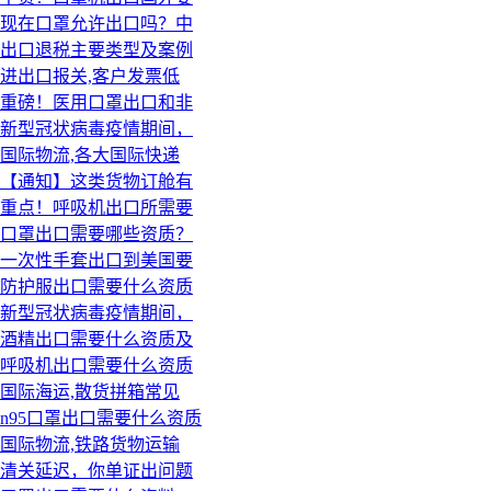
现在口罩允许出口吗？中
出口退税主要类型及案例
进出口报关,客户发票低
重磅！医用口罩出口和非
新型冠状病毒疫情期间，
国际物流,各大国际快递
【通知】这类货物订舱有
重点！呼吸机出口所需要
口罩出口需要哪些资质？
一次性手套出口到美国要
防护服出口需要什么资质
新型冠状病毒疫情期间，
酒精出口需要什么资质及
呼吸机出口需要什么资质
国际海运,散货拼箱常见
n95口罩出口需要什么资质
国际物流,铁路货物运输
清关延迟，你单证出问题