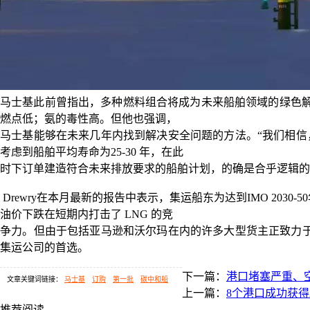
马士基此前曾指出，多种燃料组合将成为未来船舶领域的绿色
燃点低；氨的毒性高。但他也强调，
马士基能够在未来几年内找到解决安全问题的方法。“我们相信
考虑到船舶平均寿命为25-30 年，在此
时下订单建造符合未来排放要求的船舶计划，的确是合乎逻辑的
Drewry在本月最新的报告中表示，集运船东为达到IMO 203
油价下跌在短期内打击了 LNG 的竞
争力。但由于包括亚马逊和沃尔玛在内的许多大型货主正致力
集运公司的首选。
下一篇：
港口堵塞严重、
文章关键词链接：
马士基
订购
第一批
碳中和船
上一篇：
8个港口成功获得
推荐阅读