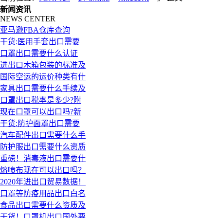
新闻资讯
NEWS CENTER
亚马逊FBA仓库查询
干货:医用手套出口需要
口罩出口需要什么认证
进出口木箱包装的标准及
国际空运的运价种类有什
家具出口需要什么手续及
口罩出口税率是多少?附
现在口罩可以出口吗?新
干货:防护面罩出口需要
汽车配件出口需要什么手
防护服出口需要什么资质
重磅！消毒液出口需要什
熔喷布现在可以出口吗？
2020年进出口贸易数据！
口罩等防疫用品出口白名
食品出口需要什么资质及
干货！口罩机出口国外要