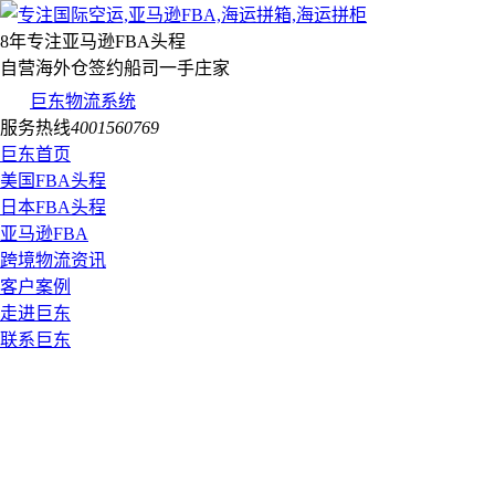
8年专注亚马逊FBA头程
自营海外仓签约船司一手庄家
巨东物流系统
服务热线
4001560769
巨东首页
美国FBA头程
日本FBA头程
亚马逊FBA
跨境物流资讯
客户案例
走进巨东
联系巨东