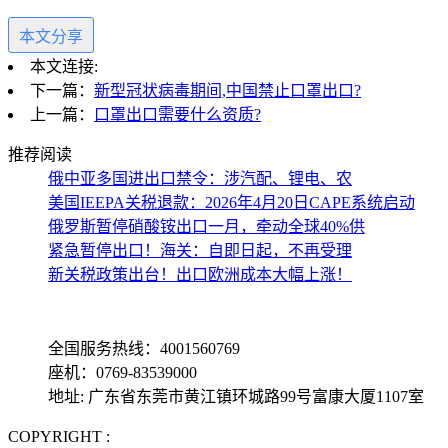
本文分享
本文连接:
下一篇：
新型冠状病毒期间,中国禁止口罩出口?
上一篇：
口罩出口需要什么资质?
推荐阅读
俄中亚多国进出口禁令：涉汽配、锂电、农
美国IEEPA关税退款：2026年4月20日CAPE系统启动
俄罗斯暂停硝酸铵出口一月，牵动全球40%供
紧急暂停出口！海关：自即日起，不再受理
新关税政策出台！出口欧洲成本大幅上涨！
全国服务热线：4001560769
座机：0769-83539000
地址: 广东省东莞市黄江镇环城路99号富康大厦1107室
COPYRIGHT :
备案号: 粤ICP备13069001号-4