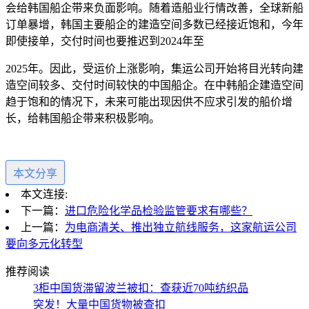
会给韩国船企带来负面影响。随着造船业行情改善，全球新船
订单暴增，韩国主要船企的建造空间多数已经接近饱和，今年
即使接单，交付时间也要推迟到
2024年至
2025年。因此，受运价上涨影响，集运公司开始将目光转向建
造空间较多、交付
时间较快的中国船企。在中韩船企建造空间
趋于饱和的情况下，未来可能出现因供不应求引发的船价增
长，给韩国船企带来积极影响。
本文分享
本文连接:
下一篇：
进口危险化学品检验监管要求有哪些？
上一篇：
为电商清关、推出独立航线服务，这家航运公司
要向多元化转型
推荐阅读
3柜中国货滞留波兰被扣：查获近70吨纺织品
突发！大量中国货物被查扣