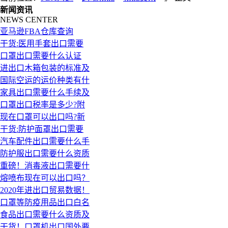
新闻资讯
NEWS CENTER
亚马逊FBA仓库查询
干货:医用手套出口需要
口罩出口需要什么认证
进出口木箱包装的标准及
国际空运的运价种类有什
家具出口需要什么手续及
口罩出口税率是多少?附
现在口罩可以出口吗?新
干货:防护面罩出口需要
汽车配件出口需要什么手
防护服出口需要什么资质
重磅！消毒液出口需要什
熔喷布现在可以出口吗？
2020年进出口贸易数据！
口罩等防疫用品出口白名
食品出口需要什么资质及
干货！口罩机出口国外要