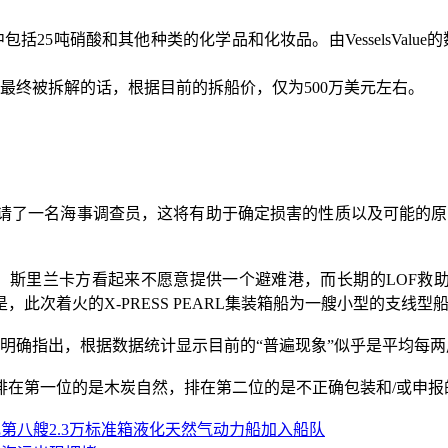
中包括25吨硝酸和其他种类的化学品和化妆品。由VesselsVal
轮最终被拆解的话，根据目前的拆船价，仅为500万美元左右。
聘请了一名海事调查员，这将有助于确定损害的性质以及可能的原因，并能
，斯里兰卡方看起来不愿意提供一个避难港，而长期的
LOF救
此次着火的X-PRESS PEARL集装箱船为一艘小型的支线
份报告中明确指出，根据数据统计显示目前的“普遍现象”似乎是平均
。排在第一位的是木炭自然，排在第二位的是不正确包装和/或申
第八艘2.3万标准箱液化天然气动力船加入船队