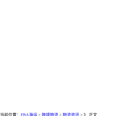
当前位置：
FBA海运
>
跨境物流
>
物流资讯
> 》 正文