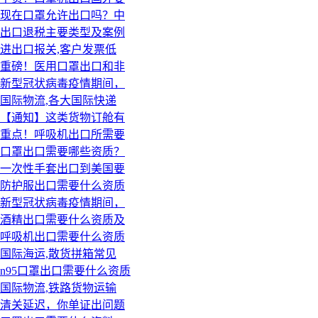
现在口罩允许出口吗？中
出口退税主要类型及案例
进出口报关,客户发票低
重磅！医用口罩出口和非
新型冠状病毒疫情期间，
国际物流,各大国际快递
【通知】这类货物订舱有
重点！呼吸机出口所需要
口罩出口需要哪些资质？
一次性手套出口到美国要
防护服出口需要什么资质
新型冠状病毒疫情期间，
酒精出口需要什么资质及
呼吸机出口需要什么资质
国际海运,散货拼箱常见
n95口罩出口需要什么资质
国际物流,铁路货物运输
清关延迟，你单证出问题