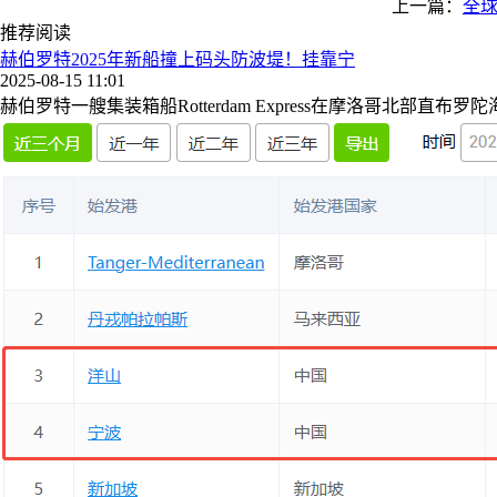
上一篇：
全
推荐阅读
赫伯罗特2025年新船撞上码头防波堤！挂靠宁
2025-08-15 11:01
赫伯罗特一艘集装箱船Rotterdam Express在摩洛哥北部直布罗陀海峡