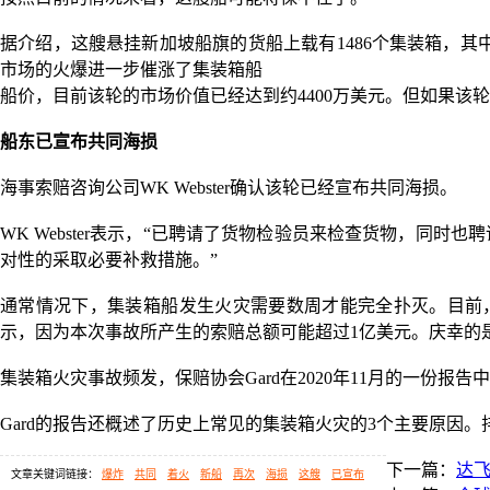
据介绍，这艘悬挂新加坡船旗的货船上载有
1486个集装箱，其
市场的火爆进一步催涨了集装箱船
船价，目前该轮的市场价值已经达到约4400万美元。但如果该
船东已宣布共同海损
海事索赔咨询公司
WK Webster确认该轮已经宣布共同海损。
WK Webster表示，“已聘请了货物检验员来检查货物，同时也
对性的采取必要补救措施。”
通常情况下，集装箱船发生火灾需要数周才能完全扑灭。目前
示，因为本次事故所产生的索赔总额可能超过1亿美元。庆幸的是，
集装箱火灾事故频发，保赔协会
Gard在2020年11月的一
Gard的报告还概述了历史上常见的集装箱火灾的3个主要原因
下一篇：
达飞
文章关键词链接：
爆炸
共同
着火
新船
再次
海损
这艘
已宣布