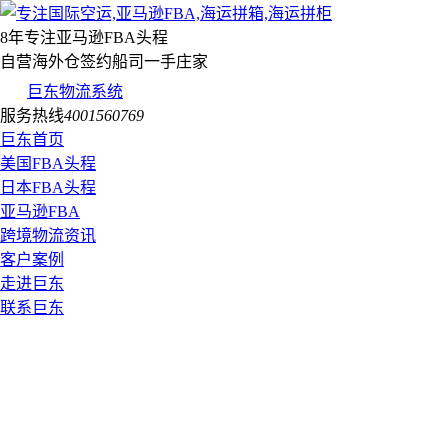
8年专注亚马逊FBA头程
自营海外仓签约船司一手庄家
巨东物流系统
服务热线
4001560769
巨东首页
美国FBA头程
日本FBA头程
亚马逊FBA
跨境物流资讯
客户案例
走进巨东
联系巨东