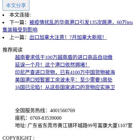
本文分享
本文连接:
下一篇：
被疫情扰乱的华南港口引发135次跳港，60万teu
集装箱受到影响
上一篇：
出口加拿大注意！7月加拿大新规！
推荐阅读
越南要求低于100万越南盾的进口商品自动缴
延误一个月！这个港口依然拥堵！
印尼严查进口货物，已有4100万中国货物被海
美国港口短暂罢工余波未平：至少需要3周处
16国已沦陷！从这些国家进口的货物应实施卫
全国服务热线：4001560769
座机：0769-83539000
地址: 广东省东莞市黄江镇环城路99号富康大厦1107室
COPYRIGHT :
备案号: 粤ICP备13069001号-4