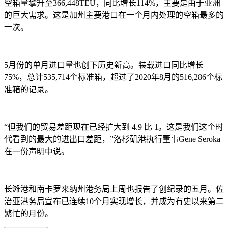
空箱量攀升至
366,448TEU
，同比增长
114%
，主要是由于亚洲
的巨大需求。这是加州主要港口在一个月内处理的空箱最多的
一次。
5
月份的单月进口量也创下历史新高。装载进口同比增长
75%
，总计
535,714
个标准箱，超过了
2020
年
8
月的
516,286
个标
准箱的记录。
“
但我们的贸易差距现在已经扩大到
4.9
比
1
。这是我们这个时
代看到的最大的进出口差距，
”
洛杉矶港执行董事
Gene Seroka
在一份声明中说。
长滩港和南卡罗来纳州港务局上周也报告了创纪录的五月。佐
治亚港务局宣布已连续
10
个月实现增长，并成为有史以来第二
繁忙的月份。