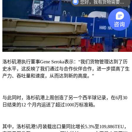
您好，我有货物需要你们的产品。
洛杉矶港执行董事
Gene Seroka
表示：
“
我们货物管理达到了历
史水平，这反映了我们通过与合作伙伴合作，进一步提高了生
产力、吞吐量和速度，从而达到新的高度。
”
与此同时，洛杉矶港上周创造了另一个西半球记录，在
6
月
30
日结束的
12
个月内运送了超过
1000
万标准箱。
其中，洛杉矶港
5
月装载出口量同比增长
5.3%
至
109,886TEU
，