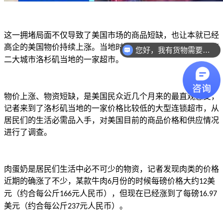
这一拥堵局面不仅导致了美国市场的商品短缺，也让本就已经
高企的美国物价持续上涨。当地时间
日，记者走访了美国第
21
您好，我有货物需要你们的产品。
二大城市洛杉矶当地的一家超市。
物价上涨、物资短缺，是美国民众近几个月来的最直观感受，
记者来到了洛杉矶当地的一家价格比较低的大型连锁超市，从
居民们的生活必需品入手，对美国目前的商品价格和供应情况
进行了调查。
肉蛋奶是居民们生活中必不可少的物资，记者发现肉类的价格
近期的确涨了不少，某款牛肉
月份的时候每磅价格大约
美
6
12
元（约合每公斤
元人民币），但现在已经涨到了每磅
166
16.97
美元（约合每公斤
元人民币）。
237