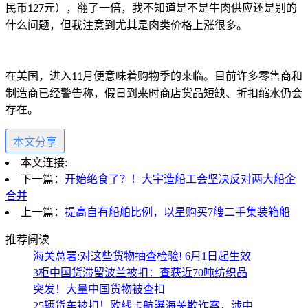
民币
元），翻了一倍，我不知道是不是牛肉供应还是别的
127
什么问题，但我注意到尤其是肉类价格上涨很多。
在美国，进入
月便意味着购物季的来临。目前许多零售商和
11
制造商已经警告称，假日到来时商店货品短缺、折扣缩水仍会
存在。
本文分享
本文连接:
下一篇：
开始绝食了？！大宇造船工会坚决反对两大船企
合并
上一篇：
提高自有船舶比例，以星购买7艘二手集装箱船
推荐阅读
海关总署:对这些货物抽查检验! 6月1日起生效
3柜中国货滞留波兰被扣：查获近70吨纺织品
突发！大量中国货物被查扣
25辆货车被扣！欧线卡航曝海关欺诈案，涉中