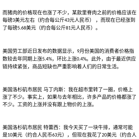
而猪肉的价格现在也涨了不少，某款里脊肉之前的价格应该在
每磅
美元左右（约合每公斤
元人民币） ，而现在已经涨到
3
43
了每磅
美元（约合每公斤
元人民币）。
5.68
81
美国劳工部近日发布的数据显示，
月份美国的消费者价格指
9
数较去年同期上涨
，环比上涨
。此外，由于最近供应
5.4%
0.4%
链持续紧张，商品短缺也严重影响着人们的日常生活。
美国洛杉矶市居民
马丁内斯：我在超市里转了一圈，价格上
涨了不少。事实上，如果与去年相比，许多产品的价格都涨了
不少。工资的上涨并没有跟上物价的上涨。
美国洛杉矶市居民
特蕾西：
我今天买了一块牛排，通常可能
是
美元（约合人民币
元），但现在我花了
美元（约合人
10
63
20