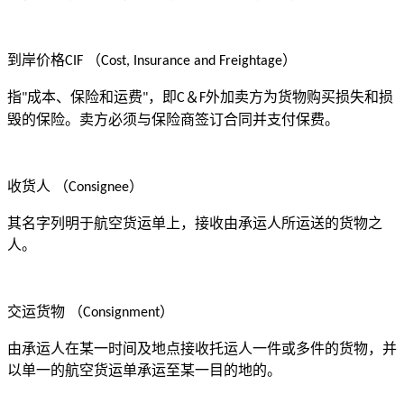
到岸价格
（
）
CIF
Cost, Insurance and Freightage
指
成本、保险和运费
，即
＆
外加卖方为货物购买损失和损
"
"
C
F
毁的保险。卖方必须与保险商签订合同并支付保费。
收货人
（
）
Consignee
其名字列明于航空货运单上，接收由承运人所运送的货物之
人。
交运货物
（
）
Consignment
由承运人在某一时间及地点接收托运人一件或多件的货物，并
以单一的航空货运单承运至某一目的地的。