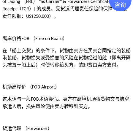
（
）
of Lading
FBL
"as Carrier" & Forwarders Certificate of
（
）
的成员。受货运代理责任保险的保障（最低
Receipt
FCR
]
责任限额：
）。
US$250,000
离岸价格
（
）
FOB
Free on Board
在「船上交货」的条件下，货物由卖方在买卖合同指定的装船
港装船。货物损失或受损害的风险在货物经过船舷（即离开码
头被置于船上后）时便转移给买方，装卸费由卖方支付。
机场离岸价
（
）
FOB Airport
这术语与一般
术语类似。卖方在离境机场将货物交与航空
FOB
承运人后，损失风险便由卖方转移到买方。
货运代理
（
）
Forwarder