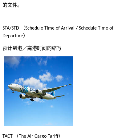
的文件。
（
STA/STD
Schedule Time of Arrival / Schedule Time of
）
Departure
预计到港／离港时间的缩写
（
）
TACT
The Air Cargo Tariff