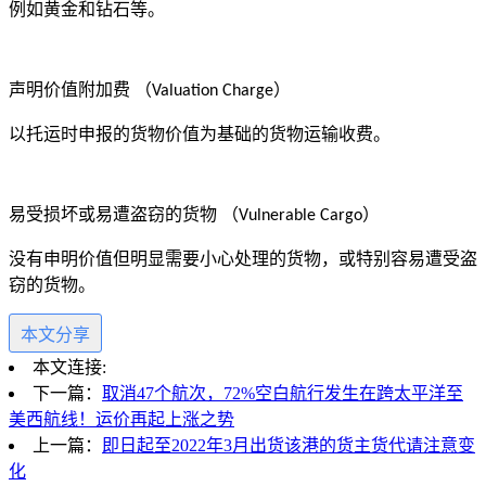
例如黄金和钻石等。
声明价值附加费
（
）
Valuation Charge
以托运时申报的货物价值为基础的货物运输收费。
易受损坏或易遭盗窃的货物
（
）
Vulnerable Cargo
没有申明价值但明显需要小心处理的货物，或特别容易遭受盗
窃的货物。
本文分享
本文连接:
下一篇：
取消47个航次，72%空白航行发生在跨太平洋至
美西航线！运价再起上涨之势
上一篇：
即日起至2022年3月出货该港的货主货代请注意变
化