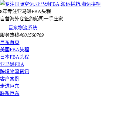
8年专注亚马逊FBA头程
自营海外仓签约船司一手庄家
巨东物流系统
服务热线
4001560769
巨东首页
美国FBA头程
日本FBA头程
亚马逊FBA
跨境物流资讯
客户案例
走进巨东
联系巨东