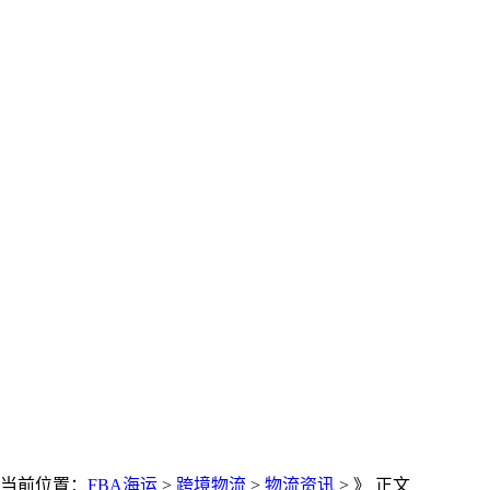
当前位置：
FBA海运
>
跨境物流
>
物流资讯
> 》 正文