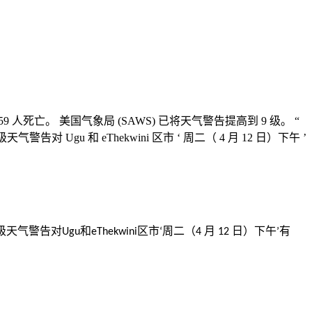
死亡。 美国气象局 (SAWS) 已将天气警告提高到 9 级。 “
 和 eThekwini 区市 ‘ 周二（ 4 月 12 日）下午 ’
级天气警告对
和
区市
周二（
月
日）下午
有
Ugu
eThekwini
‘
4
12
’