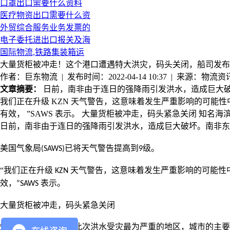
口罩出口需要什么资料
医疗物资出口需要什么资
外贸综合服务业务发票的
电子委托进出口报关及海
国际物流,铁路集装箱运
大量货柜被冲走！这个港口遭遇特大洪灾，码头关闭，船司发布
作者：巨东物流 | 发布时间：2022-04-14 10:37 | 来源：物流资
文章摘要：
日前，南非由于连日的强降雨引发洪水，造成巨大破坏。南非
我们正在升级 KZN 天气警告，这意味着发生严重影响的可能性中等。除南
有效， ”SAWS 表示。 大量货柜被冲走，码头紧急关闭 知名
日前，南非由于连日的强降雨引发洪水，造成巨大破坏。南非东
美国气象局
已将天气警告提高到
级。
(SAWS)
9
“
我们正在升级
天气警告，这意味着发生严重影响的可能性
KZN
效，
表示。
”SAWS
大量货柜被冲走，码头紧急关闭
知名海滨城市
德班是此次洪水受灾最为严重的地区，
城市的主要