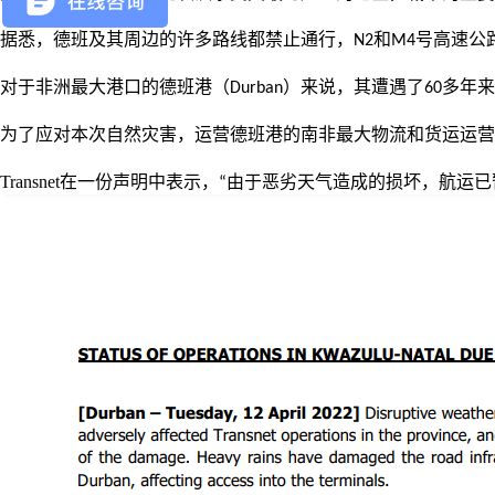
据悉，
德班及其周边的许多路线都禁止通行，
和
号高速公
N2
M4
对于非洲最大港口的德班港（
）来说，其遭遇了
多年来
Durban
60
为了应对本次自然灾害，运营德班港的南非最大物流和货运运营
Transnet
在一份声明中表示，
由于恶劣天气造成的损坏，
航运已
“