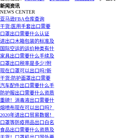
新闻资讯
NEWS CENTER
亚马逊FBA仓库查询
干货:医用手套出口需要
口罩出口需要什么认证
进出口木箱包装的标准及
国际空运的运价种类有什
家具出口需要什么手续及
口罩出口税率是多少?附
现在口罩可以出口吗?新
干货:防护面罩出口需要
汽车配件出口需要什么手
防护服出口需要什么资质
重磅！消毒液出口需要什
熔喷布现在可以出口吗？
2020年进出口贸易数据！
口罩等防疫用品出口白名
食品出口需要什么资质及
干货！口罩机出口国外要