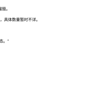
摧毁。
，具体数量暂时不详。
态。
”