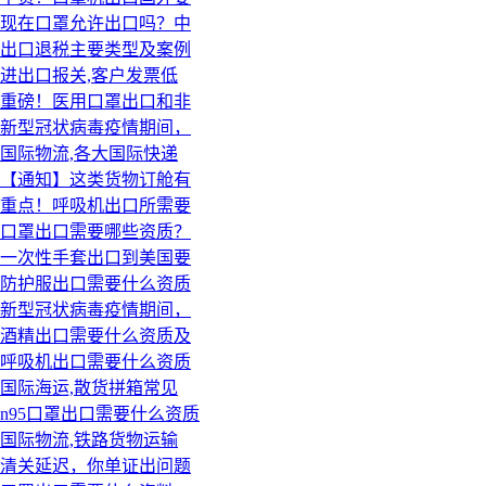
现在口罩允许出口吗？中
出口退税主要类型及案例
进出口报关,客户发票低
重磅！医用口罩出口和非
新型冠状病毒疫情期间，
国际物流,各大国际快递
【通知】这类货物订舱有
重点！呼吸机出口所需要
口罩出口需要哪些资质？
一次性手套出口到美国要
防护服出口需要什么资质
新型冠状病毒疫情期间，
酒精出口需要什么资质及
呼吸机出口需要什么资质
国际海运,散货拼箱常见
n95口罩出口需要什么资质
国际物流,铁路货物运输
清关延迟，你单证出问题