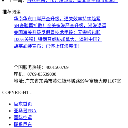
上一篇：
百艘拥堵，10万箱滞留，南非发生物流危机！
推荐阅读
华南华东口岸严查升级，通关效率持续趋紧
5H查验再扩散！全美多港严查升级，滞港退运
美国海关升级反假冒技术手段：无需拆包即
100%关税！特朗普威胁加拿大，遏制中国？
胡塞武装宣布：已停止红海袭击！
全国服务热线：4001560769
座机：0769-83539000
地址: 广东省东莞市黄江镇环城路99号富康大厦1107室
COPYRIGHT :
备案号: 粤ICP备13069001号-4
巨东首页
亚马逊FBA
国际空运
联系巨东