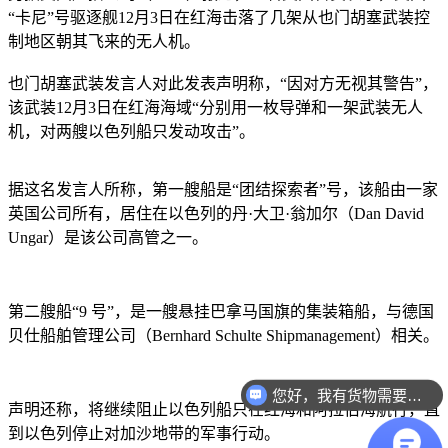
“卡尼”号驱逐舰12月3日在红海击落了几架从也门胡塞武装控
制地区朝其飞来的无人机。
也门胡塞武装发言人对此发表声明称，“因对方无视其警告”，
该武装12月3日在红海海域“分别用一枚导弹和一架武装无人
机，对两艘以色列船只发动攻击”。
据这名发言人所称，第一艘船是“团结探索者”号，该船由一家
英国公司所有，居住在以色列的丹·大卫·翁加尔（Dan David
Ungar）是该公司高管之一。
第二艘船“9 号”，是一艘悬挂巴拿马国旗的集装箱船，与德国
贝仕船舶管理公司（Bernhard Schulte Shipmanagement）相关。
您好，我有货物需要你们的产品。
声明还称，将继续阻止以色列船只在红海和阿拉伯海航行，直
到以色列停止对加沙地带的军事行动。