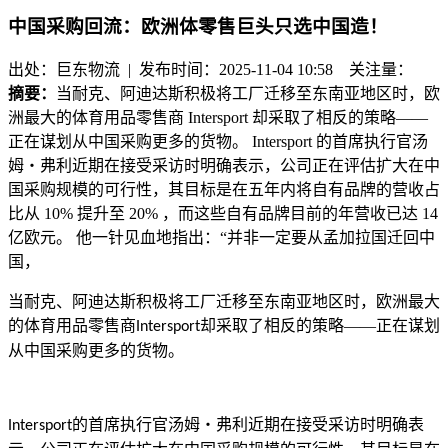
中国采购回流：欧洲体零售巨头只选中国造！
出处：巨东物流 | 发布时间：2025-11-04 10:58
关注量：
摘要：
当耐克、阿迪达斯积极将工厂迁移至东南亚地区时，欧
洲最大的体育用品零售商 Intersport 却采取了相反的策略——
正在谋划从中国采购更多的货物。 Intersport 的首席执行官汤
姆・弗利近期在接受采访时明确表示，公司正在评估扩大在中
国采购规模的可行性，其目标是在五年内将自有品牌的营收占
比从 10% 提升至 20% ，而这些自有品牌目前的年营收已达 14
亿欧元。 他一针见血地指出：“并非一定要从孟加拉国迁回中
国，
当耐克、阿迪达斯积极将工厂迁移至东南亚地区时，欧洲最大
的体育用品零售商
却采取了相反的策略——正在谋划
Intersport
从中国采购更多的货物。
的首席执行官汤姆・弗利近期在接受采访时明确表
Intersport