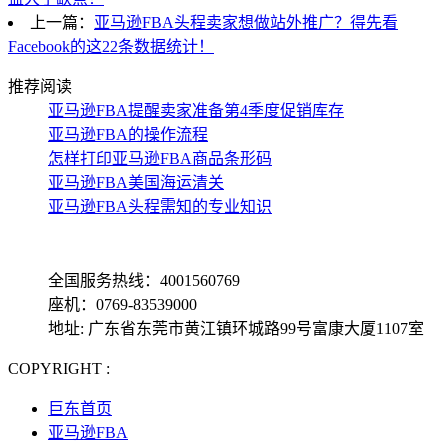
上一篇：
亚马逊FBA头程卖家想做站外推广？得先看
Facebook的这22条数据统计！
推荐阅读
亚马逊FBA提醒卖家准备第4季度促销库存
亚马逊FBA的操作流程
怎样打印亚马逊FBA商品条形码
亚马逊FBA美国海运清关
亚马逊FBA头程需知的专业知识
全国服务热线：4001560769
座机：0769-83539000
地址: 广东省东莞市黄江镇环城路99号富康大厦1107室
COPYRIGHT :
备案号: 粤ICP备13069001号-4
巨东首页
亚马逊FBA