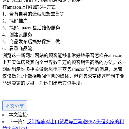
家的完成售销出示协助消息和少许适用。
在amazon上挣钱的6种方式
1、含有自身的造就思想去售销
2、搞好推广
3、搞好amazon售后维修服务
4、创建云服务
5、商品发布后搞好保护工做
6、看重商品流
浏览这一新网址网站的顾客能够非常好地學習怎样在amazon
上开实体店及其向全世界数千万的顾客销售商品的方法。这一
网站出示许多相关做跨境电子商务amazon层面的消息，尽管
仅仅做为1个散播新闻信息的媒体，但它务求变成这些想干亚
马逊卖家的罗盘，为她们出示方位手册。
本文分享
本文连接:
下一篇：
反制措施对出口贸易与亚马逊FBA头程卖家的利
益大于缺点！