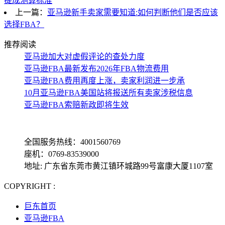
提成测算标准
上一篇：
亚马逊新手卖家需要知道:如何判断他们是否应该
选择FBA？
推荐阅读
亚马逊加大对虚假评论的查处力度
亚马逊FBA最新发布2026年FBA物流费用
亚马逊FBA费用再度上涨，卖家利润进一步承
10月亚马逊FBA美国站将报送所有卖家涉税信息
亚马逊FBA索赔新政即将生效
全国服务热线：4001560769
座机：0769-83539000
地址: 广东省东莞市黄江镇环城路99号富康大厦1107室
COPYRIGHT :
备案号: 粤ICP备13069001号-4
巨东首页
亚马逊FBA