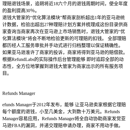
理赔退钱场景，追朔将近18六个月的退钱周期时间，使全年度
的盈利提高30％。
退钱大管家的“优化算法模块”帮商家剖析超出1年的亚马逊统
计数据，检验出超出27种理赔计划方案并梳理成这份目录供商
家查询当商家再次在亚马逊上市场销售时，退钱大管家的“优
化算法模块”将会不断地检验更新的可理赔的扣钱。 全部理赔
都历经人工服务审批并手动式进行归档整理以保证精确性。
如果亚马逊准许了商家的投诉，商家将得到亚马逊的赔偿款。
根据RefundLabs的实际操作后台管理能够 即时追踪全部的动
态性，全方位地掌握到退钱大管家为商家出示的所有服务项
目。
Refunds Manager
efunds Manager于2012年发布，能够 让亚马逊卖家根据它理赔
每个额度的退钱，小至几美金，大到数十万美元。Refunds
Manager容易应用，Refunds Manager将全自动协助商家发觉亚
马逊FBA的漏洞，并递交理赔申请办理，商家不用动手做。