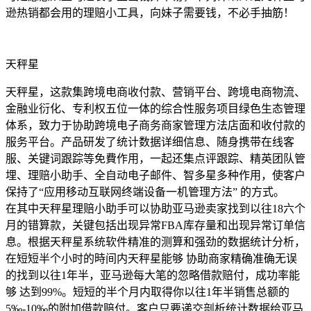
逊热销都会用的理赔小工具，向妹子需要钱，不必手抽筋！
天秤星
天秤星，这款集跨境电商收付款、营销平台、跨境电商物流、
金融业衍化、专利权五位一体的综合性服务项目绿色生态管理
体系，致力于协助跨境电子商务商家管理方法店面和收付款的
服务平台。产品研发了统计数据详细信息、随身携带在线客
服、关键词跟踪等免費作用，一起还集点评跟踪、精英团队管
埋、理赔小助手、全自动电子邮件、智多星多种作用，使客户
保持了“应用移动互联网终端设备一机管理方法” 的方式。
在其中天秤星理赔小助手可以协助亚马逊卖家找到以往18六个
月的错算款，关键包括出现异常FBA库存量和出现异常订单信
息。根据天秤星系统软件精准的测算和强劲的数据统计分析，
在短短半个小时的時间内天秤星能够 协助商家精确准确无误
的找到以往1年半，亚马逊每大笔的忽略借款赔付，成功率能
够 达到99%。短短的半个月内取得你以往1年半销售总额的
5‰-10‰的附加借款赔付。客户只要递交剖析统计数据给亚马