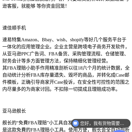
逊客服，就能够 等你资金回笼！
速佳顺手机
速易特集Amazon、Bbay、wish、shopify等好几个服务平台于
一体化的应用管理企业。企业主营是跨境电子商务开发软件，
从亚马逊PPC广告词、FBA备货、采购管理流程、仓储管理、
财务会计等多方面管理方法，保持精细化管理经营。
其FBA理赔小助手作用精准剖析以往18六个月的统计数据，全
自动统计分析FBA库存量遗失、毁坏的商品，并转化成Case邮
件模板，正确引导商家开Case投诉，在安全性可控性的范围之
内尽量多的为商家讨回。不扣除一切提成且理赔成功率。
亚马逊舰长
舰长的“免費FBA理赔”小工具自发布至今始终备受客户称赞，
您好，我有货物需要你们的产品。
是这款免費的FBA理赔小工具。使用方便，舰长会全自动剖析