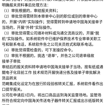
明确报关资料事后处理方法：
（1）审批根据的，审结报关资料；
（2）审批觉得需转到本审单中心别的职位或别的审单中心
的，开展“内转”实际操作；觉得需转到申请地中国海关接单子
当场的，开展“外转”实际操作。
（3）审批觉得需公司填补材料或沟通交流商议的，开展“脱
机”实际操作。如系统软件中已维护保养技术专业审单关职工
号和联系电话，系统软件告之公司关员姓式和联系电话。
（4）审批觉得需检查的，可下发操控命令。
（5）审批不根据的，挑选 “退单”，并告之公司退单缘故
接单子审批
审结后的报关资料转申请地中国海关接单子当场，按有纸或通
關电子化目前工作 技术规范开展快递分拣及接单子审批解决
货品转关
范畴集成化设定为在放行阶段验核转关汇报，系统软件看作出
口提早报关。
公司在申请后3日内，将出口商品运到海关监督场地。监管场
所符合规定向中国海关传送电子器件转关汇报或出示纸版转关