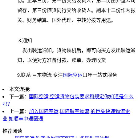
份。正本三份，第一份交给发货人，第二份由外运公司
留存，第三份随货同行交给收货人。副本十二份作为报
关、财务结算、国外代理、中转分拨等用途。
8.通知
发出装运通知。货物装机后，即可向买方发出装运通
知，以便对方准备付款、赎单、办理收货
9.联系 巨东物流 专注
国际空运
11年一站式服务
本文连接:
下一篇：
国际空运,空运货物包装要求和规定你知道是什么
吗？
上一篇：
加入国际空运,国际航空物流,的巨头快递物流企
业,如顺丰中通圆通
推荐阅读