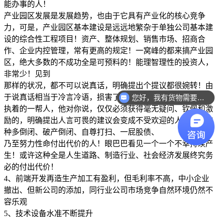
能办事的人！
产业园区发展是发展趋势，也由于它具有产业化的核心竞争
力，可是，产业园区基本建设是远远地繁杂于单独公司基本建
设的综合性工程项目！资产、整体规划、销售市场、招商合
作、企业内控管理，常有更高的规定！一窝峰的都来搞产业园
区，绝大多数的不成功全是可预料的！能理智理性的投资人，
非常少！见到
那样的状况，都不可以说真话，明确提出个提议都很婉转！由
于说真话相当于冷言冷语，损害了热情！创业人通常都是较为
您好，我有货物需要你们的产品。
执着的一帮人，他对你说，仅仅必须获得毫无疑问、钦佩和激
励的，明确提出人言可畏的建议会变成不受欢迎的人！见过这
种多倒闭、破产倒闭、自尊打扫、一屁股债、
乃至努力性命付出代价的人！眼巴巴看见一个一个不幸持续产
生！或许这种全是人生道路、制造行业、社会经济发展终究务
必的付出代价！
4、前端开发再造生产加工有盈利，但毛利率不高，中小企业
撤出、但新公司的添加，同行业公司市场竞争自然环境仍然不
容乐观
5、技术设备水准不断提升