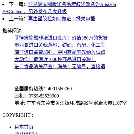
下一篇：
亚马逊文图版知名品牌叙述改名为Amazon
A+Content，另外发布几大升级
上一篇：
再生塑胶粒如何做进口报关申报
推荐阅读
菲律宾捣毁非法进口仓库：价值380万的货被
墨西哥进口关税落地：纺织、汽配、化工等
南非进口监管加强，中国商品率先纳入试点
大动作！取消近1000种商品进口关税！
进口食品清关严查！海关：无编号，直接退
全国服务热线：4001560769
座机：0769-83539000
地址: 广东省东莞市黄江镇环城路99号富康大厦1107室
COPYRIGHT :
备案号: 粤ICP备13069001号-4
巨东首页