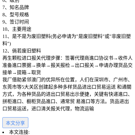
6、级別
7、知名品牌
8、型号规格
9、签订时间
10、主要用途
11、是不是为废旧塑料(务必申请为"是废旧塑料"或"非废旧塑
料")
12、倘若废旧塑料
再生颗粒进口报关代理步骤：签署代理商進口协议书→收件人
准备進口票据→换单→报关报检→出口报关→申请办理货品交
接单→提箱→取货
我厂借助紧邻澳门的优异所在位置，人们在深圳市、广州市、
东莞市等5大关区创建起多种多样货品进出口贸易运送 和通關
方式，为各种货品的进出口贸易出示便捷，关键有快递進口、
拼柜進口、橱柜货品進口、通常贸 易進口等方法。货品进出
口贸易运送，进口清关报关代理，物流运输
本文分享
本文连接: