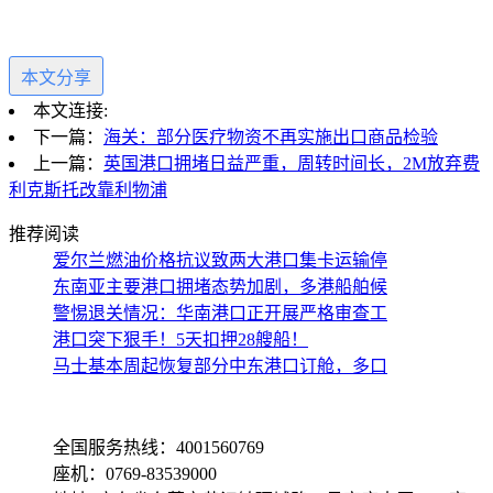
本文分享
本文连接:
下一篇：
海关：部分医疗物资不再实施出口商品检验
上一篇：
英国港口拥堵日益严重，周转时间长，2M放弃费
利克斯托改靠利物浦
推荐阅读
爱尔兰燃油价格抗议致两大港口集卡运输停
东南亚主要港口拥堵态势加剧，多港船舶候
警惕退关情况：华南港口正开展严格审查工
港口突下狠手！5天扣押28艘船！
马士基本周起恢复部分中东港口订舱，多口
全国服务热线：4001560769
座机：0769-83539000