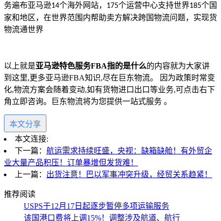
务遍布亚马逊
个海外网站，
个运营中心支持世界
个国
14
175
185
家和地区，在世界范围内帮助卖方解决跨国物流问题，实现货
物流通世界
以上就是
亚马逊特色服务
FBA
指的是什么
的内容就为大家讲
到这里,更多亚马逊FBA知识,尽在巨东物流。 因为政策时常变
化,物流方案会随着变动,如有货物进口出口等业务,可点击右下
角立即咨询。巨东物流将为您提供一站式服务 。
本文分享
本文连接:
下一篇：
航运需求持续旺盛，央视：缺箱缺舱！有外贸企
业大量产品积压！订单暴增但发货难！
上一篇：
出货注意！巴以军事冲突升级，经贸关系趋紧！
推荐阅读
USPS于12月17日起逐步暂停多项运输服务
该国港口费将上调15%！调整涉及航道、航行