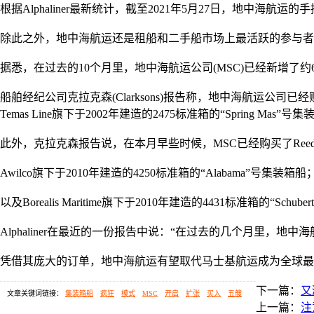
根据
Alphaliner最新统计，截至2021年5月27日，地中海航
除此之外，地中海航运还是租船和二手船市场上最活跃的参与者
据悉，在过去的
10个月里，地中海航运公司(MSC)已经新增
船舶经纪公司克拉克森
(Clarksons)报告称，地中海航运公司已经购
Temas Line旗下于2002年建造的2475标准箱的“Spring Mas”号
此外，克拉克森报告说，在本月早些时候，
MSC已经购买了Reeder
Awilco旗下于2010年建造的4250标准箱的“Alabama”号集装箱船
以及
Borealis Maritime旗下于2010年建造的4431标准箱的“Schu
Alphaliner在最近的一份报告中说：“在过去的几个月里
凭借其庞大的订单，地中海航运有望取代马士基航运成为全球最
下一篇：
又
文章关键词链接：
集装箱船
疯狂
模式
MSC
开启
扩张
买入
五艘
上一篇：
注