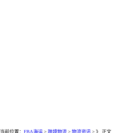
当前位置：
FBA海运
>
跨境物流
>
物流资讯
> 》 正文