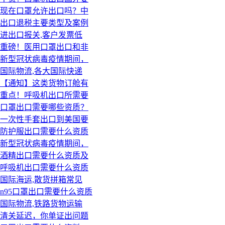
现在口罩允许出口吗？中
出口退税主要类型及案例
进出口报关,客户发票低
重磅！医用口罩出口和非
新型冠状病毒疫情期间，
国际物流,各大国际快递
【通知】这类货物订舱有
重点！呼吸机出口所需要
口罩出口需要哪些资质？
一次性手套出口到美国要
防护服出口需要什么资质
新型冠状病毒疫情期间，
酒精出口需要什么资质及
呼吸机出口需要什么资质
国际海运,散货拼箱常见
n95口罩出口需要什么资质
国际物流,铁路货物运输
清关延迟，你单证出问题