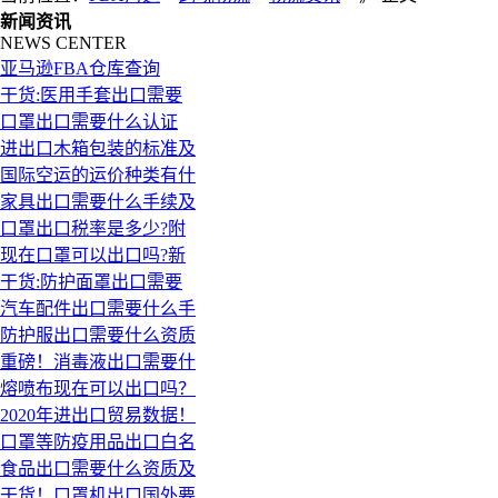
新闻资讯
NEWS CENTER
亚马逊FBA仓库查询
干货:医用手套出口需要
口罩出口需要什么认证
进出口木箱包装的标准及
国际空运的运价种类有什
家具出口需要什么手续及
口罩出口税率是多少?附
现在口罩可以出口吗?新
干货:防护面罩出口需要
汽车配件出口需要什么手
防护服出口需要什么资质
重磅！消毒液出口需要什
熔喷布现在可以出口吗？
2020年进出口贸易数据！
口罩等防疫用品出口白名
食品出口需要什么资质及
干货！口罩机出口国外要