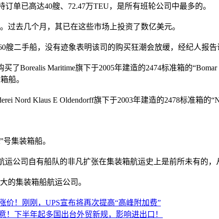
运的手持订单已高达40艘、72.47万TEU，是所有班轮公司中最多的。
。过去几个月，其已在这些市场上投资了数亿美元。
了约60艘二手船，没有迹象表明该司的购买狂潮会放缓，经纪人报
买了Borealis Maritime旗下于2005年建造的2474标准箱的“B
集装箱船。
ei Nord Klaus E Oldendorff旗下于2003年建造的2478标准箱的“
；
bert”号集装箱船。
，地中海航运公司自有船队的非凡扩张在集装箱航运史上是前所未有的
大的集装箱船航运公司。
涨价！刚刚，UPS宣布将再次提高“高峰附加费”
意！下半年起多国出台外贸新规，影响进出口！