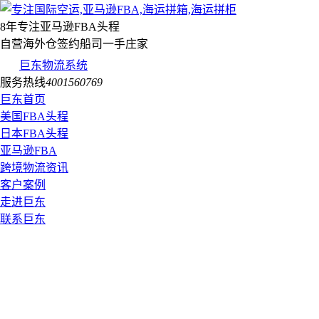
8年专注亚马逊FBA头程
自营海外仓签约船司一手庄家
巨东物流系统
服务热线
4001560769
巨东首页
美国FBA头程
日本FBA头程
亚马逊FBA
跨境物流资讯
客户案例
走进巨东
联系巨东