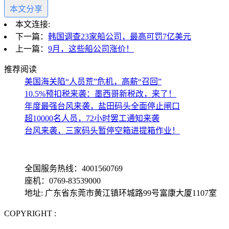
本文分享
本文连接:
下一篇：
韩国调查23家船公司，最高可罚7亿美元
上一篇：
9月，这些船公司涨价！
推荐阅读
美国海关陷“人员荒”危机，高薪“召回”
10.5%预扣税来袭：墨西哥新税改，来了！
年度最强台风来袭，盐田码头全面停止闸口
超10000名人员，72小时罢工通知来袭
台风来袭，三家码头暂停空箱进提箱作业！
全国服务热线：4001560769
座机：0769-83539000
地址: 广东省东莞市黄江镇环城路99号富康大厦1107室
COPYRIGHT :
备案号: 粤ICP备13069001号-4