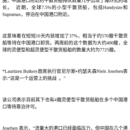
施，中国港口附近的干散货船排队数量几乎出现了爆炸式的增
长。 近期，全球7.5%的小型干散货船，包括Handysize和
Supramax，停泊在中国港口附近。
这意味着在短短
10天内就增加了37%，相当于约570艘干散货
船等待在中国港口卸货。两周前的这个数据为大约400艘，全
球的灵便型和超灵便型干散货船舶的数量大约为7725艘。
*Lauritzen Bulkers首席执行官尼尔斯•约瑟夫森Niels Josefsen表
示:“这是一个运营上的挑战 。”
该公司表示目前其下也有
4艘灵便型干散货船舶在多个中国港
口等待靠泊许可。
Josefsen 表示，“流量大的港口已经面临压力，但中国在几个港