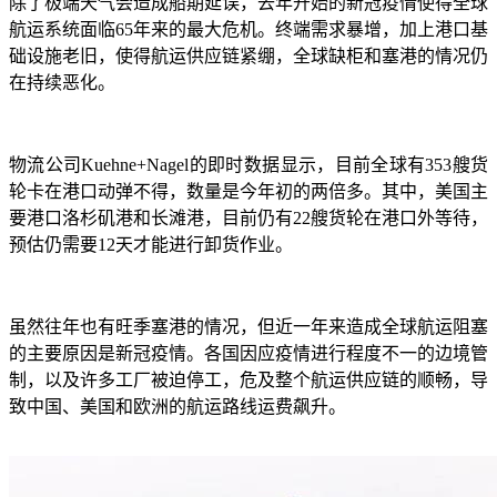
除了极端天气会造成船期延误，去年开始的新冠疫情使得全球
航运系统面临
65年来的最大危机。终端需求暴增，加上港口基
础设施老旧，使得航运供应链紧绷，全球缺柜和塞港的情况仍
在持续恶化。
物流公司
Kuehne+Nagel的即时数据显示，目前全球有353艘货
轮卡在港口动弹不得，数量是今年初的两倍多。其中，美国主
要港口洛杉矶港和长滩港，目前仍有22艘货轮在港口外等待，
预估仍需要12天才能进行卸货作业。
虽然往年也有旺季塞港的情况，但近一年来造成全球航运阻塞
的主要原因是新冠疫情。各国因应疫情进行程度不一的边境管
制，以及许多工厂被迫停工，危及整个航运供应链的顺畅，导
致中国、美国和欧洲的航运路线运费飙升。