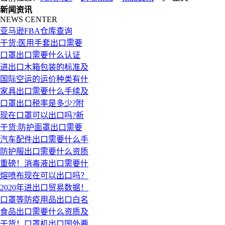
新闻资讯
NEWS CENTER
亚马逊FBA仓库查询
干货:医用手套出口需要
口罩出口需要什么认证
进出口木箱包装的标准及
国际空运的运价种类有什
家具出口需要什么手续及
口罩出口税率是多少?附
现在口罩可以出口吗?新
干货:防护面罩出口需要
汽车配件出口需要什么手
防护服出口需要什么资质
重磅！消毒液出口需要什
熔喷布现在可以出口吗？
2020年进出口贸易数据！
口罩等防疫用品出口白名
食品出口需要什么资质及
干货！口罩机出口国外要