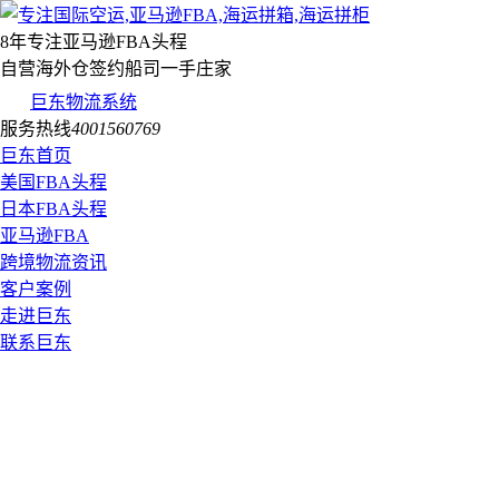
8年专注亚马逊FBA头程
自营海外仓签约船司一手庄家
巨东物流系统
服务热线
4001560769
巨东首页
美国FBA头程
日本FBA头程
亚马逊FBA
跨境物流资讯
客户案例
走进巨东
联系巨东