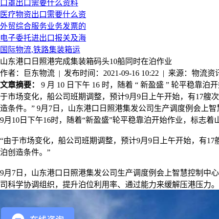
口罩出口需要什么资料
医疗物资出口需要什么资
外贸综合服务业务发票的
电子委托进出口报关及海
国际物流,铁路集装箱运
山东港口日照港完成集装箱码头10船同时在泊作业
作者：巨东物流 | 发布时间：2021-09-16 10:22 | 来源：物流资
文章摘要：
9 月 10 日下午 16 时，随着 “ 新盈盛 ” 
于市场变化，船公司班期调整，预计9月9日上午开始，有17
造条件。” 9月7日，山东港口日照港集发公司生产调度例会上
9
月
10
日下午
16
时，随着
“
新盈盛
”
轮平稳靠泊开始作业，标志着
“由于市场变化，船公司班期调整，预计9月9日上午开始，有
泊创造条件。”
9月7日，山东港口日照港集发公司生产调度例会上智慧控制中
司科学协调组织，提升泊位利用率、通过能力来缓解压港压力。