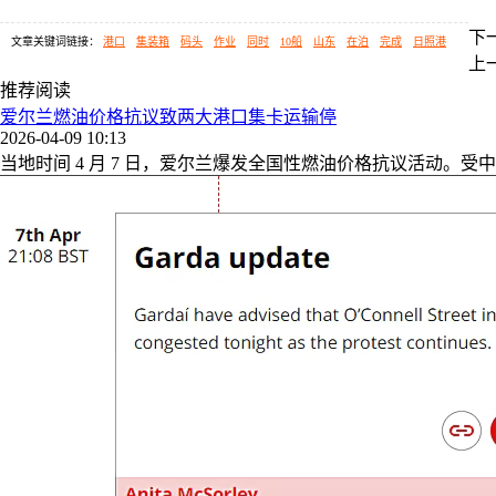
下
文章关键词链接：
港口
集装箱
码头
作业
同时
10船
山东
在泊
完成
日照港
上
推荐阅读
爱尔兰燃油价格抗议致两大港口集卡运输停
2026-04-09 10:13
当地时间 4 月 7 日，爱尔兰爆发全国性燃油价格抗议活动。受