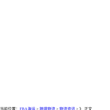
当前位置：
FBA海运
>
跨境物流
>
物流资讯
> 》 正文