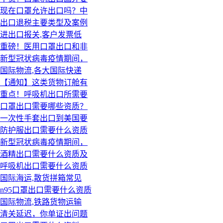
现在口罩允许出口吗？中
出口退税主要类型及案例
进出口报关,客户发票低
重磅！医用口罩出口和非
新型冠状病毒疫情期间，
国际物流,各大国际快递
【通知】这类货物订舱有
重点！呼吸机出口所需要
口罩出口需要哪些资质？
一次性手套出口到美国要
防护服出口需要什么资质
新型冠状病毒疫情期间，
酒精出口需要什么资质及
呼吸机出口需要什么资质
国际海运,散货拼箱常见
n95口罩出口需要什么资质
国际物流,铁路货物运输
清关延迟，你单证出问题