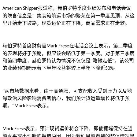
报道称，赫伯罗特季度业绩发布和电话会议
American Shipper
的隐含信息是：集装箱航运市场的繁荣在第一季度见顶，从这
里开始走下坡路；现货运价正在下降；商品需求正在走软。
赫伯罗特首席财务官
在电话会议上表示，第二季度
Mark Frese
的表现将好于预期，但应该会略低于第一季度。对于第三季度
和第四季度，赫伯罗特认为情况不仅仅是“略微走低”。该公司
的业绩预期暗示着下半年收益将较上半年下降近
。
50%
“从市场数据来看，由于高通胀、可支配收入受到压力以及地
缘政治风险影响消费者信心，我们预计货运量增长将低于预
期。”
表示。
Mark Frese
表示，
预计现货运价将会下降
，即使拥堵保持在当
Mark Frese
前水平或出现新的拥堵原因，因为我们目前看到的整体情况是