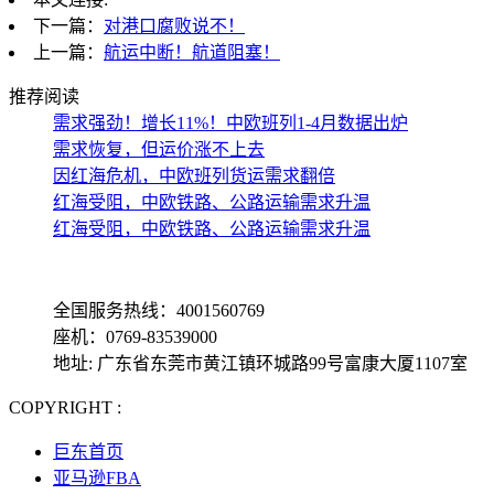
下一篇：
对港口腐败说不！
上一篇：
航运中断！航道阻塞！
推荐阅读
需求强劲！增长11%！中欧班列1-4月数据出炉
需求恢复，但运价涨不上去
因红海危机，中欧班列货运需求翻倍
红海受阻，中欧铁路、公路运输需求升温
红海受阻，中欧铁路、公路运输需求升温
全国服务热线：4001560769
座机：0769-83539000
地址: 广东省东莞市黄江镇环城路99号富康大厦1107室
COPYRIGHT :
备案号: 粤ICP备13069001号-4
巨东首页
亚马逊FBA