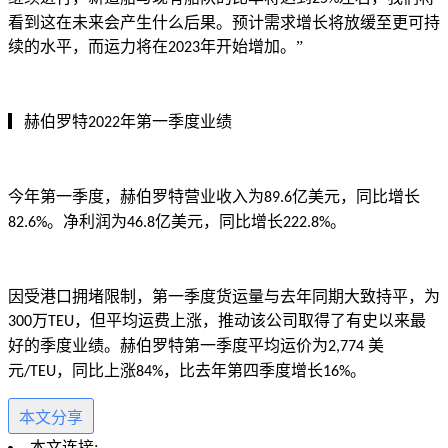
看到这在未来会产生什么后果。预计需求增长将放缓至更可持
续的水平，而运力将在
年开始增加。”
2023
▎赫伯罗特
年第一季度业绩
2022
今年第一季度，赫伯罗特营业收入为
亿美元，同比增长
89.6
。净利润为
亿美元，同比增长
。
82.6%
46.8
222.8%
因受港口拥堵限制，第一季度货运量与去年同期大致持平，为
万
，但平均运费上涨，推动该公司取得了有史以来最
300
TEU
好的季度业绩。赫伯罗特第一季度平均运价为
美
2,774
元
，同比上涨
，比去年第四季度增长
。
/TEU
84%
16%
本文分享
本文连接: