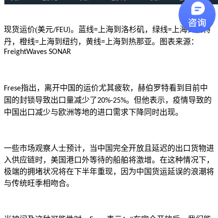
现货运价
(
美元
。蓝线
上海到洛杉矶，绿线
上海到鹿特
/FEU)
=
=
丹，橙线
上海到纽约，黄线
上海到热那亚。图表来源：
=
=
FreightWaves SONAR
指出，离开中国的运价尤其疲软，赫伯罗特看到目前中
Frese
国的封锁导致出口量减少了
。但他表示，疫情导致的
20%-25%
中国出口减少与欧洲等地的进口需求下降同时出现。
一些市场观察人士预计，当中国完全开放且延迟的出口货物进
入供应链时，美国港口外等待的船舶将激增。在这种情况下，
极端的拥堵状况将在下半年重现，因为中国货运延误的浪潮将
与传统旺季相吻合。