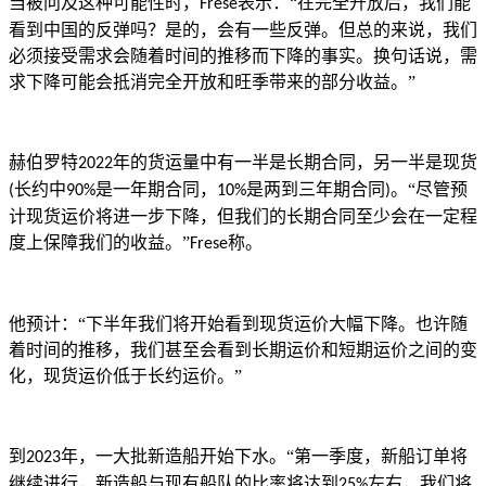
当被问及这种可能性时，
表示：“在完全开放后，我们能
Frese
看到中国的反弹吗？是的，会有一些反弹。但总的来说，我们
必须接受需求会随着时间的推移而下降的事实。换句话说，需
求下降可能会抵消完全开放和旺季带来的部分收益。”
赫伯罗特
年的货运量中有一半是长期合同，另一半是现货
2022
长约中
是一年期合同，
是两到三年期合同
。“尽管预
(
90%
10%
)
计现货运价将进一步下降，但我们的长期合同至少会在一定程
度上保障我们的收益。”
称。
Frese
他预计：
“
下半年我们将开始看到现货运价大幅下降。也许随
着时间的推移，我们
甚至会看到长期运价和短期运价之间的变
化，现货运价低于长约运价。
”
到
年，一大批新造船开始下水。“第一季度，新船订单将
2023
继续进行，新造船与现有船队的比率将达到
左右，我们将
25%