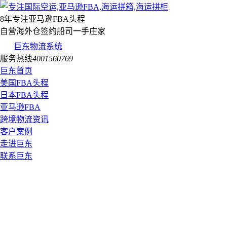
8年专注亚马逊FBA头程
自营海外仓签约船司一手庄家
巨东物流系统
服务热线
4001560769
巨东首页
美国FBA头程
日本FBA头程
亚马逊FBA
跨境物流资讯
客户案例
走进巨东
联系巨东