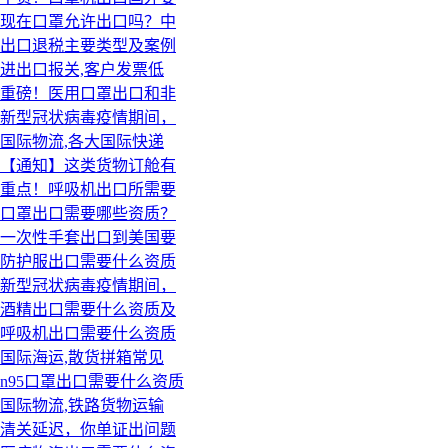
现在口罩允许出口吗？中
出口退税主要类型及案例
进出口报关,客户发票低
重磅！医用口罩出口和非
新型冠状病毒疫情期间，
国际物流,各大国际快递
【通知】这类货物订舱有
重点！呼吸机出口所需要
口罩出口需要哪些资质？
一次性手套出口到美国要
防护服出口需要什么资质
新型冠状病毒疫情期间，
酒精出口需要什么资质及
呼吸机出口需要什么资质
国际海运,散货拼箱常见
n95口罩出口需要什么资质
国际物流,铁路货物运输
清关延迟，你单证出问题