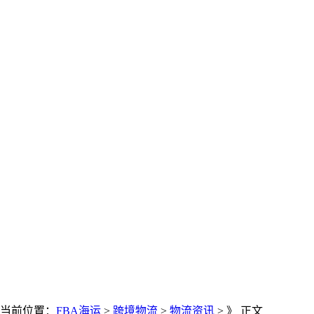
当前位置：
FBA海运
>
跨境物流
>
物流资讯
> 》 正文