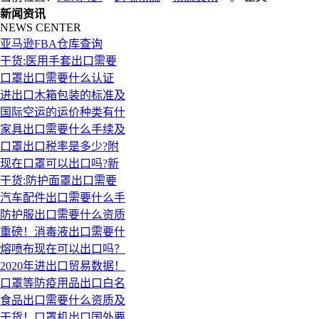
新闻资讯
NEWS CENTER
亚马逊FBA仓库查询
干货:医用手套出口需要
口罩出口需要什么认证
进出口木箱包装的标准及
国际空运的运价种类有什
家具出口需要什么手续及
口罩出口税率是多少?附
现在口罩可以出口吗?新
干货:防护面罩出口需要
汽车配件出口需要什么手
防护服出口需要什么资质
重磅！消毒液出口需要什
熔喷布现在可以出口吗？
2020年进出口贸易数据！
口罩等防疫用品出口白名
食品出口需要什么资质及
干货！口罩机出口国外要