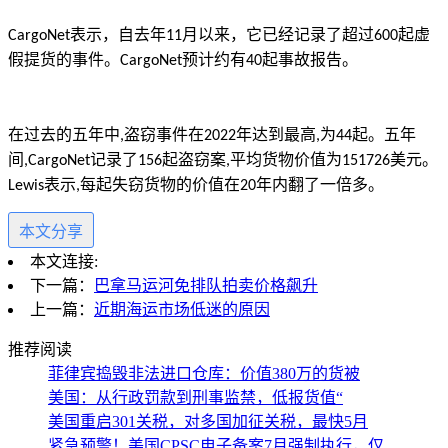
表示，自去年
月以来，它已经记录了超过
起虚
CargoNet
11
600
假提货的事件。
预计约有
起事故报告。
CargoNet
40
在过去的五年中
盗窃事件在
年达到最高
为
起。五年
,
2022
,
44
间
记录了
起盗窃案
平均货物价值为
美元。
,CargoNet
156
,
151726
表示
每起失窃货物的价值在
年内翻了
一倍多。
Lewis
,
20
本文分享
本文连接:
下一篇：
巴拿马运河免排队拍卖价格飙升
上一篇：
近期海运市场低迷的原因
推荐阅读
菲律宾捣毁非法进口仓库：价值380万的货被
美国：从行政罚款到刑事监禁，低报货值“
美国重启301关税，对多国加征关税，最快5月
紧急预警！美国CPSC电子备案7月强制执行，仅