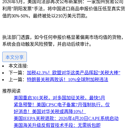
2026
年
月，美国司法部再次公布新案例：一家加州贸易公司
5
利用
阴阳发票
手法，将中国进口商品申报价值压低至真实货
“
”
值的
，最终被处以
万美元罚款。
30%-50%
210
执法部门透露，如今任何申报价格显著偏离市场均值的货物，
系统会自动触发风险预警，并启动后续审计。
本文分享
本文连接:
下一篇：
加税42.3%！欧盟对华这类产品挥起“关税大棒”
上一篇：
特朗普关税再败诉！10%全球附加税违法
推荐阅读
美国重启301关税，对多国加征关税，最快5月
紧急预警！美国CPSC电子备案7月强制执行，仅
好消息！美国对华关税或再降10%！
美国IEEPA关税退款：2026年4月20日CAPE系统启动
美国海关升级反假冒技术手段：无需拆包即