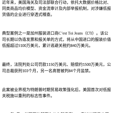
近年来，美国海关及司法部联合行动，依托大数据价格比对、
同类商品均价模型、资金流审计及内部举报机制，对涉嫌低报
货值的企业进行穿透式稽查。
典型案例之一是加州服装进口商
C’est Toi Jeans
（
）。该公
CTJ
司长期以伪造发票和报关单的方式，将从中国进口的服装价值
低报超过
万美元，累计逃避关税约
万美元。
5100
840
最终，法院判处公司罚款
万美元、赔偿约
万美元，公
1150
1500
司总裁获刑
个月，另一名高管被判
个月监禁。
103
84
此案被业界视为特朗普时期贸易政策强化后，美国首次对低报
关税施以重刑的标志性事件。