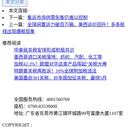
本文分享
本文连接:
下一篇：
集运市场供需失衡仍难以控制
上一篇：
全球闲置运力破百万箱，美西运价回升！多条航
线出现爆舱现象
推荐阅读
中美就关税安排形成积极共识
墨西哥进口关税落地：纺织、汽配、化工等
加税42.3%！欧盟对华这类产品挥起“关税大棒
特朗普关税再败诉！10%全球附加税违法
美国重启301关税，对多国加征关税，最快5月
全国服务热线：4001560769
座机：0769-83539000
地址: 广东省东莞市黄江镇环城路99号富康大厦1107室
COPYRIGHT :
备案号: 粤ICP备13069001号-4