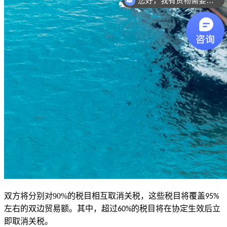
您好，我有货物需要你们的产品。
双方将分别对
90%
的税目相互取消关税，这些税目将覆盖
95%
左右的双边贸易额。其中，超过
的税目将在协定生效后立
60%
即取消关税。