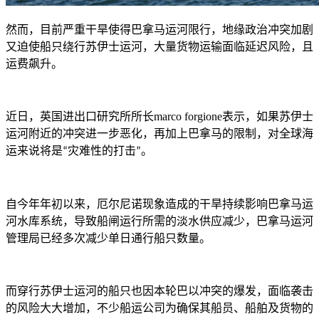
然而，目前严重干旱使得巴拿马运河限行，地缘政治冲突加剧
又迫使船只绕行苏伊士运河，大量货物运输面临延迟风险，且
运费飙升。
近日，英国进出口研究所所长
marco forgione
表示，如果苏伊士
运河附近的冲突进一步恶化，再加上巴拿马的限制，对全球海
运来说将是
灾难性的打击
。
“
”
自今年年初以来，厄尔尼诺现象造成的干旱持续影响巴拿马运
河水库系统，导致船闸运行所需的淡水供应减少，巴拿马运河
管理局已经多次减少单日通行船只数量。
而穿行苏伊士运河的船只也因本轮巴以冲突的爆发，面临袭击
的风险大大增加，不少船运公司为确保其船员、船舶及货物的