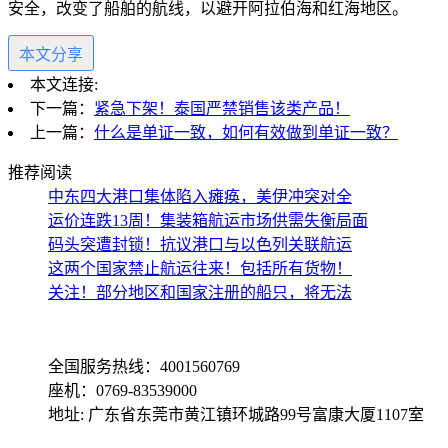
安全，改变了船舶的航线，以避开阿拉伯海和红海地区。
本文分享
本文连接:
下一篇：
紧急下架！泰国严禁销售该类产品！
上一篇：
什么是单证一致，如何有效做到单证一致？
推荐阅读
中东四大港口集体陷入瘫痪，美伊冲突对全
运价连跌13周！集装箱航运市场供需失衡局面
码头突遭封锁！抗议港口与以色列关联航运
这两个国家禁止航运往来！包括所有货物！
关注！部分地区和国家注册的船只，将无法
全国服务热线：4001560769
座机：0769-83539000
地址: 广东省东莞市黄江镇环城路99号富康大厦1107室