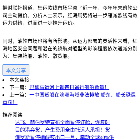
据财联社报道，集运欧线市场平淡了近一年，今年年末班轮公
司主动提价。分析人士表示，红海局势将进一步缩减欧线有效
运力供给，进而进一步推升运价。
同时，油轮市场也将有所影响。从运力部署的灵活性来看，红
海地区安全问题和潜在的绕航对船型的影响程度依次递减分别
为：集装箱船、油轮、散货船。
本文分享
本文连接:
下一篇：
巴拿马运河上调每日通行船舶数量！
上一篇：
一中国货船在澳洲海域非法排放 船东、船长恐遭
重罚！
推荐阅读
达飞、赫伯罗特宣布全面暂停订舱，恢复时
目的港弃货，产生费用全由托运人承担！货
俄罗斯暂停硝酸铵出口一月，牵动全球40%供