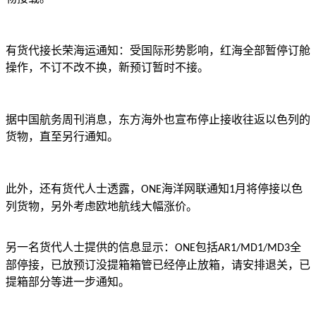
有货代接长荣海运通知：受国际形势影响，红海全部暂停订舱
操作，不订不改不换，新预订暂时不接。
据中国航务周刊消息，东方海外也宣布停止接收往返以色列的
货物，直至另行通知。
此外，还有货代人士透露，
海洋网联通知
月将停接以色
ONE
1
列货物，另外考虑欧地航线大幅涨价。
另一名货代人士提供的信息显示：
包括
全
ONE
AR1/MD1/MD3
部停接，已放预订没提箱箱管已经停止放箱，请安排退关，已
提箱部分等进一步通知。